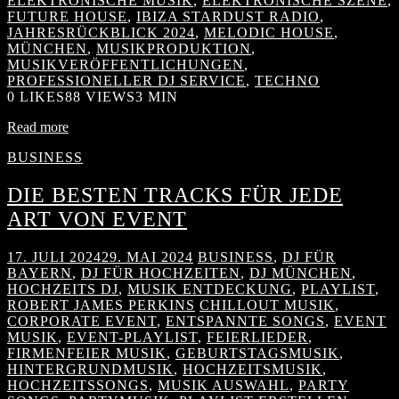
ELEKTRONISCHE MUSIK
,
ELEKTRONISCHE SZENE
,
FUTURE HOUSE
,
IBIZA STARDUST RADIO
,
JAHRESRÜCKBLICK 2024
,
MELODIC HOUSE
,
MÜNCHEN
,
MUSIKPRODUKTION
,
MUSIKVERÖFFENTLICHUNGEN
,
PROFESSIONELLER DJ SERVICE
,
TECHNO
0
LIKES
88 VIEWS
3 MIN
Read more
BUSINESS
DIE BESTEN TRACKS FÜR JEDE
ART VON EVENT
17. JULI 2024
29. MAI 2024
BUSINESS
,
DJ FÜR
BAYERN
,
DJ FÜR HOCHZEITEN
,
DJ MÜNCHEN
,
HOCHZEITS DJ
,
MUSIK ENTDECKUNG
,
PLAYLIST
,
ROBERT JAMES PERKINS
CHILLOUT MUSIK
,
CORPORATE EVENT
,
ENTSPANNTE SONGS
,
EVENT
MUSIK
,
EVENT-PLAYLIST
,
FEIERLIEDER
,
FIRMENFEIER MUSIK
,
GEBURTSTAGSMUSIK
,
HINTERGRUNDMUSIK
,
HOCHZEITSMUSIK
,
HOCHZEITSSONGS
,
MUSIK AUSWAHL
,
PARTY