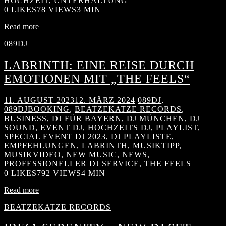
HOCHZEIT
,
UNTERHALTUNG
0
LIKES
78 VIEWS
3 MIN
Read more
089DJ
LABRINTH: EINE REISE DURCH
EMOTIONEN MIT „THE FEELS“
11. AUGUST 2023
12. MÄRZ 2024
089DJ
,
089DJBOOKING
,
BEATZEKATZE RECORDS
,
BUSINESS
,
DJ FÜR BAYERN
,
DJ MÜNCHEN
,
DJ
SOUND
,
EVENT DJ
,
HOCHZEITS DJ
,
PLAYLIST
,
SPECIAL EVENT DJ
2023
,
DJ PLAYLISTE
,
EMPFEHLUNGEN
,
LABRINTH
,
MUSIKTIPP
,
MUSIKVIDEO
,
NEW MUSIC
,
NEWS
,
PROFESSIONELLER DJ SERVICE
,
THE FEELS
0
LIKES
792 VIEWS
4 MIN
Read more
BEATZEKATZE RECORDS