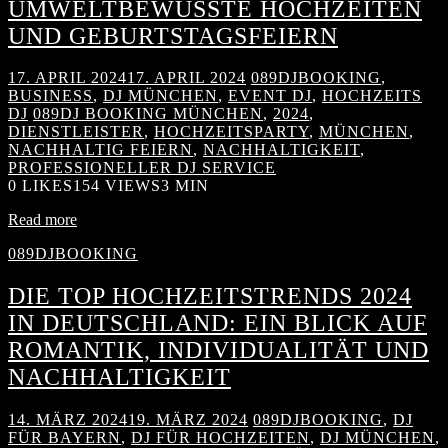
UMWELTBEWUSSTE HOCHZEITEN
UND GEBURTSTAGSFEIERN
17. APRIL 2024
17. APRIL 2024
089DJBOOKING
,
BUSINESS
,
DJ MÜNCHEN
,
EVENT DJ
,
HOCHZEITS
DJ
089DJ BOOKING MÜNCHEN
,
2024
,
DIENSTLEISTER
,
HOCHZEITSPARTY
,
MÜNCHEN
,
NACHHALTIG FEIERN
,
NACHHALTIGKEIT
,
PROFESSIONELLER DJ SERVICE
0
LIKES
154 VIEWS
3 MIN
Read more
089DJBOOKING
DIE TOP HOCHZEITSTRENDS 2024
IN DEUTSCHLAND: EIN BLICK AUF
ROMANTIK, INDIVIDUALITÄT UND
NACHHALTIGKEIT
14. MÄRZ 2024
19. MÄRZ 2024
089DJBOOKING
,
DJ
FÜR BAYERN
,
DJ FÜR HOCHZEITEN
,
DJ MÜNCHEN
,