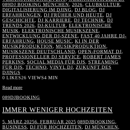
089DJ BOOKING MÜNCHEN
,
2026
,
CLUBKULTUR
,
DIGITALISIERUNG IM DJING
,
DJ BLOG
,
DJ
ERFAHRUNGEN
,
DJ FRÜHER UND HEUTE
,
DJ
GESCHICHTE
,
DJ KARRIERE
,
DJ TECHNIK
,
DJ
TRENDS 2026
,
DJ-KULTUR
,
ELEKTRONISCHE
MUSIK
,
ELEKTRONISCHE MUSIKSZENE
,
ENTWICKLUNG DER DJ-SZENE
,
FAST 40 JAHRE DJ-
ERFAHRUNG
,
HOUSE MUSIC
,
KI IN DER
MUSIKPRODUKTION
,
MUSIKPRODUKTION
,
MUSIKSZENE DEUTSCHLAND
,
OPEN-FORMAT DJ
,
PROFESSIONELLER DJ SERVICE
,
ROBERT JAMES
PERKINS
,
SOCIAL MEDIA FÜR DJS
,
STREAMING
FÜR DJS
,
TECHNO
,
VINYL DJ
,
ZUKUNFT DES
DJINGS
0
LIKES
26 VIEWS
4 MIN
Read more
089DJBOOKING
IMMER WENIGER HOCHZEITEN
5. MÄRZ 2025
6. FEBRUAR 2025
089DJBOOKING
,
BUSINESS
,
DJ FÜR HOCHZEITEN
,
DJ MÜNCHEN
,