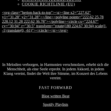
COOKIE RICHTLINIE (EU)
<svg class="herion-back-to-top"><g><line x2="227.62"
y1="31.28" y2="31.28"></line><polyline points="222.62 25.78
228.12 31.28 222.62 36.78"></polyline><circle cx="224.67"
cy="30.94" r="30.5" transform="rotate(180 224.67 30.94) scale(1,
-1) translate(0, -61)"></circle></g></svg>
In Melodien verborgen, in Harmonien verschmolzen, erhebt sich die
Menschheit, als eine Seele erprobt. In jedem Akkord, in jedem
Klang vereint, findet die Welt ihre Stimme, im Konzert des Lebens
vereint.
FAST FORWARD
Blog written Beat
Spotify Playlists