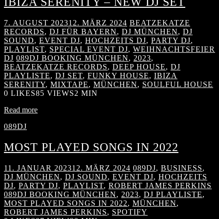
IBIZA SERENITY – NEW DJ SET
7. AUGUST 2023
12. MÄRZ 2024
BEATZEKATZE
RECORDS
,
DJ FÜR BAYERN
,
DJ MÜNCHEN
,
DJ
SOUND
,
EVENT DJ
,
HOCHZEITS DJ
,
PARTY DJ
,
PLAYLIST
,
SPECIAL EVENT DJ
,
WEIHNACHTSFEIER
DJ
089DJ BOOKING MÜNCHEN
,
2023
,
BEATZEKATZE RECORDS
,
DEEP HOUSE
,
DJ
PLAYLISTE
,
DJ SET
,
FUNKY HOUSE
,
IBIZA
SERENITY
,
MIXTAPE
,
MÜNCHEN
,
SOULFUL HOUSE
0
LIKES
85 VIEWS
2 MIN
Read more
089DJ
MOST PLAYED SONGS IN 2022
11. JANUAR 2023
12. MÄRZ 2024
089DJ
,
BUSINESS
,
DJ MÜNCHEN
,
DJ SOUND
,
EVENT DJ
,
HOCHZEITS
DJ
,
PARTY DJ
,
PLAYLIST
,
ROBERT JAMES PERKINS
089DJ BOOKING MÜNCHEN
,
2023
,
DJ PLAYLISTE
,
MOST PLAYED SONGS IN 2022
,
MÜNCHEN
,
ROBERT JAMES PERKINS
,
SPOTIFY