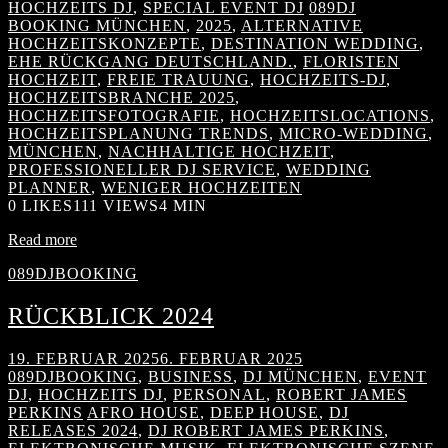
HOCHZEITS DJ
,
SPECIAL EVENT DJ
089DJ
BOOKING MÜNCHEN
,
2025
,
ALTERNATIVE
HOCHZEITSKONZEPTE
,
DESTINATION WEDDING
,
EHE RÜCKGANG DEUTSCHLAND.
,
FLORISTEN
HOCHZEIT
,
FREIE TRAUUNG
,
HOCHZEITS-DJ
,
HOCHZEITSBRANCHE 2025
,
HOCHZEITSFOTOGRAFIE
,
HOCHZEITSLOCATIONS
,
HOCHZEITSPLANUNG TRENDS
,
MICRO-WEDDING
,
MÜNCHEN
,
NACHHALTIGE HOCHZEIT
,
PROFESSIONELLER DJ SERVICE
,
WEDDING
PLANNER
,
WENIGER HOCHZEITEN
0
LIKES
111 VIEWS
4 MIN
Read more
089DJBOOKING
RÜCKBLICK 2024
19. FEBRUAR 2025
6. FEBRUAR 2025
089DJBOOKING
,
BUSINESS
,
DJ MÜNCHEN
,
EVENT
DJ
,
HOCHZEITS DJ
,
PERSONAL
,
ROBERT JAMES
PERKINS
AFRO HOUSE
,
DEEP HOUSE
,
DJ
RELEASES 2024
,
DJ ROBERT JAMES PERKINS
,