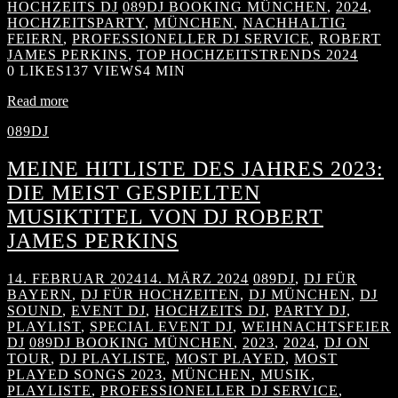
HOCHZEITS DJ
089DJ BOOKING MÜNCHEN
,
2024
,
HOCHZEITSPARTY
,
MÜNCHEN
,
NACHHALTIG
FEIERN
,
PROFESSIONELLER DJ SERVICE
,
ROBERT
JAMES PERKINS
,
TOP HOCHZEITSTRENDS 2024
0
LIKES
137 VIEWS
4 MIN
Read more
089DJ
MEINE HITLISTE DES JAHRES 2023:
DIE MEIST GESPIELTEN
MUSIKTITEL VON DJ ROBERT
JAMES PERKINS
14. FEBRUAR 2024
14. MÄRZ 2024
089DJ
,
DJ FÜR
BAYERN
,
DJ FÜR HOCHZEITEN
,
DJ MÜNCHEN
,
DJ
SOUND
,
EVENT DJ
,
HOCHZEITS DJ
,
PARTY DJ
,
PLAYLIST
,
SPECIAL EVENT DJ
,
WEIHNACHTSFEIER
DJ
089DJ BOOKING MÜNCHEN
,
2023
,
2024
,
DJ ON
TOUR
,
DJ PLAYLISTE
,
MOST PLAYED
,
MOST
PLAYED SONGS 2023
,
MÜNCHEN
,
MUSIK
,
PLAYLISTE
,
PROFESSIONELLER DJ SERVICE
,