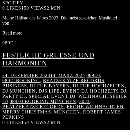
SPOTIFY
0
LIKES
150 VIEWS
2 MIN
Meine Hitliste des Jahres 2023: Die meist gespielten Musiktitel
von...
Read more
089DJ
FESTLICHE GRUESSE UND H
ARMONIEN
24. DEZEMBER 2023
14. MÄRZ 2024
089DJ
,
089DJBOOKING
,
BEATZEKATZE RECORDS
,
BUSINESS
,
DJ FÜR BAYERN
,
DJ FÜR HOCHZEITEN
,
DJ MÜNCHEN
,
DJS LIFE
,
EVENT DJ
,
HOCHZEITS DJ
,
PARTY DJ
,
SPECIAL EVENT DJ
,
WEIHNACHTSFEIER
DJ
089DJ BOOKING MÜNCHEN
,
2023
,
BEATZEKATZE RECORDS
,
FROHE WEIHNACHTEN
,
MERRY CHRISTMAS
,
MÜNCHEN
,
ROBERT JAMES
PERKINS
0
LIKES
150 VIEWS
2 MIN