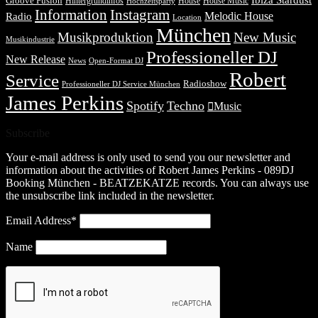
Ibiza Stardust
Groove Fusion
Hintergrundinfos
House
House Music
Hochzeitsparty
Information
Instagram
Melodic House
Radio
Location
München
Musikproduktion
New Music
Musikindustrie
Professioneller DJ
New Release
News
Open-Format DJ
Robert
Service
Radioshow
Professioneller DJ Service München
James Perkins
Spotify
Techno
Music
Subscribe
Your e-mail address is only used to send you our newsletter and
information about the activities of Robert James Perkins - 089DJ
Booking München - BEATZEKATZE records. You can always use
the unsubscribe link included in the newsletter.
Email Address*
Name