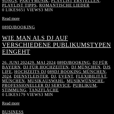
SONGS
,
PARTYMUSIK
,
PLAYLIST ERSTELLEN
,
PLAYLIST TIPPS
,
ROMANTISCHE LIEDER
0
LIKES
651 VIEWS
3 MIN
Read more
089DJBOOKING
WIE MAN ALS DJ AUF
VERSCHIEDENE PUBLIKUMSTYPEN
EINGEHT
26. JUNI 2024
29. MAI 2024
089DJBOOKING
,
DJ FÜR
BAYERN
,
DJ FÜR HOCHZEITEN
,
DJ MÜNCHEN
,
DJS
LIFE
,
HOCHZEITS DJ
089DJ BOOKING MÜNCHEN
,
2024
,
DIENSTLEISTER
,
DJ
,
EVENT
,
FLEXIBILITÄT
,
MÜNCHEN
,
MUSIKAUSWAHL
,
MUSIKWÜNSCHE
,
PROFESSIONELLER DJ SERVICE
,
PUBLIKUM
,
STIMMUNG
,
TANZFLÄCHE
0
LIKES
179 VIEWS
3 MIN
Read more
BUSINESS