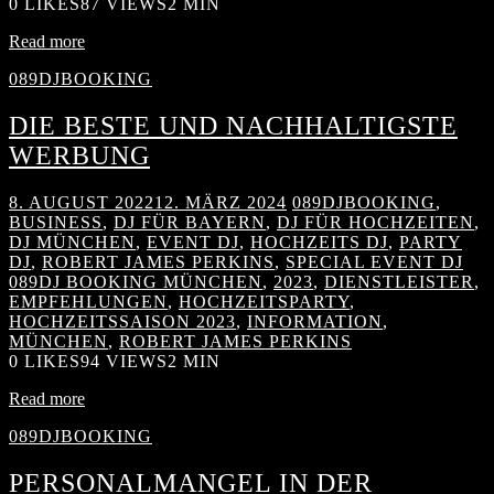
0
LIKES
87 VIEWS
2 MIN
Read more
089DJBOOKING
DIE BESTE UND NACHHALTIGSTE
WERBUNG
8. AUGUST 2022
12. MÄRZ 2024
089DJBOOKING
,
BUSINESS
,
DJ FÜR BAYERN
,
DJ FÜR HOCHZEITEN
,
DJ MÜNCHEN
,
EVENT DJ
,
HOCHZEITS DJ
,
PARTY
DJ
,
ROBERT JAMES PERKINS
,
SPECIAL EVENT DJ
089DJ BOOKING MÜNCHEN
,
2023
,
DIENSTLEISTER
,
EMPFEHLUNGEN
,
HOCHZEITSPARTY
,
HOCHZEITSSAISON 2023
,
INFORMATION
,
MÜNCHEN
,
ROBERT JAMES PERKINS
0
LIKES
94 VIEWS
2 MIN
Read more
089DJBOOKING
PERSONALMANGEL IN DER