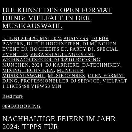
DIE KUNST DES OPEN FORMAT
DJING: VIELFALT IN DER
MUSIKAUSWAHL
5. JUNI 2024
29. MAI 2024
BUSINESS
,
DJ FÜR
BAYERN
,
DJ FÜR HOCHZEITEN
,
DJ MÜNCHEN
,
EVENT DJ
,
HOCHZEITS DJ
,
PARTY DJ
,
SPECIAL
EVENT DJ
,
VERANSTALTUNG/EVENT
,
WEIHNACHTSFEIER DJ
089DJ BOOKING
MÜNCHEN
,
2024
,
DJ KARRIERE
,
DJ-TECHNIKEN
,
MIXING-TECHNIKEN
,
MÜNCHEN
,
MUSIKAUSWAHL
,
MUSIKGENRES
,
OPEN FORMAT
DJING
,
PROFESSIONELLER DJ SERVICE
,
VIELFALT
1
LIKES
498 VIEWS
3 MIN
Read more
089DJBOOKING
NACHHALTIGE FEIERN IM JAHR
2024: TIPPS FÜR