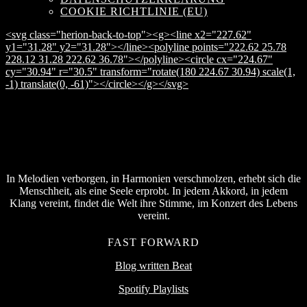
COOKIE RICHTLINIE (EU)
<svg class="herion-back-to-top"><g><line x2="227.62"
y1="31.28" y2="31.28"></line><polyline points="222.62 25.78
228.12 31.28 222.62 36.78"></polyline><circle cx="224.67"
cy="30.94" r="30.5" transform="rotate(180 224.67 30.94) scale(1,
-1) translate(0, -61)"></circle></g></svg>
In Melodien verborgen, in Harmonien verschmolzen, erhebt sich die
Menschheit, als eine Seele erprobt. In jedem Akkord, in jedem
Klang vereint, findet die Welt ihre Stimme, im Konzert des Lebens
vereint.
FAST FORWARD
Blog written Beat
Spotify Playlists