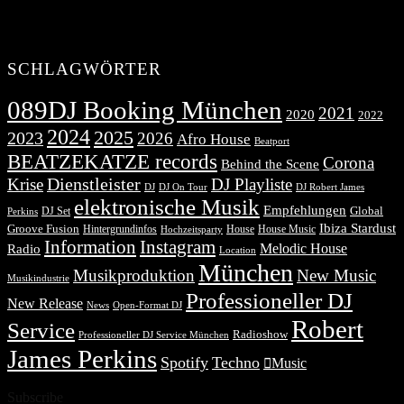
SCHLAGWÖRTER
089DJ Booking München
2021
2020
2022
2024
2025
2023
2026
Afro House
Beatport
BEATZEKATZE records
Corona
Behind the Scene
Dienstleister
Krise
DJ Playliste
DJ Robert James
DJ
DJ On Tour
elektronische Musik
Empfehlungen
DJ Set
Global
Perkins
Ibiza Stardust
Groove Fusion
Hintergrundinfos
House
House Music
Hochzeitsparty
Information
Instagram
Melodic House
Radio
Location
München
Musikproduktion
New Music
Musikindustrie
Professioneller DJ
New Release
News
Open-Format DJ
Robert
Service
Radioshow
Professioneller DJ Service München
James Perkins
Spotify
Techno
Music
Subscribe