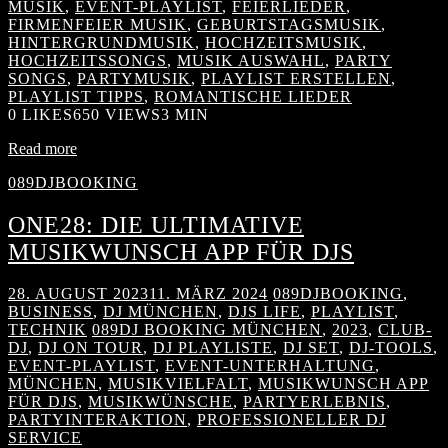
MUSIK
,
EVENT-PLAYLIST
,
FEIERLIEDER
,
FIRMENFEIER MUSIK
,
GEBURTSTAGSMUSIK
,
HINTERGRUNDMUSIK
,
HOCHZEITSMUSIK
,
HOCHZEITSSONGS
,
MUSIK AUSWAHL
,
PARTY
SONGS
,
PARTYMUSIK
,
PLAYLIST ERSTELLEN
,
PLAYLIST TIPPS
,
ROMANTISCHE LIEDER
0
LIKES
650 VIEWS
3 MIN
Read more
089DJBOOKING
ONE28: DIE ULTIMATIVE
MUSIKWUNSCH APP FÜR DJS
28. AUGUST 2023
11. MÄRZ 2024
089DJBOOKING
,
BUSINESS
,
DJ MÜNCHEN
,
DJS LIFE
,
PLAYLIST
,
TECHNIK
089DJ BOOKING MÜNCHEN
,
2023
,
CLUB-
DJ
,
DJ ON TOUR
,
DJ PLAYLISTE
,
DJ SET
,
DJ-TOOLS
,
EVENT-PLAYLIST
,
EVENT-UNTERHALTUNG
,
MÜNCHEN
,
MUSIKVIELFALT
,
MUSIKWUNSCH APP
FÜR DJS
,
MUSIKWÜNSCHE
,
PARTYERLEBNIS
,
PARTYINTERAKTION
,
PROFESSIONELLER DJ
SERVICE