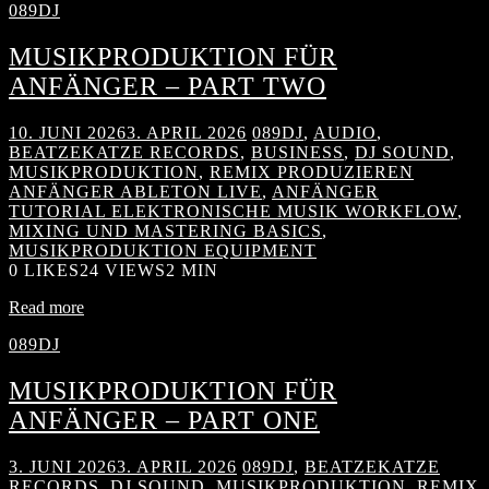
089DJ
MUSIKPRODUKTION FÜR
ANFÄNGER – PART TWO
10. JUNI 2026
3. APRIL 2026
089DJ
,
AUDIO
,
BEATZEKATZE RECORDS
,
BUSINESS
,
DJ SOUND
,
MUSIKPRODUKTION
,
REMIX PRODUZIEREN
ANFÄNGER ABLETON LIVE
,
ANFÄNGER
TUTORIAL ELEKTRONISCHE MUSIK WORKFLOW
,
MIXING UND MASTERING BASICS
,
MUSIKPRODUKTION EQUIPMENT
0
LIKES
24 VIEWS
2 MIN
Read more
089DJ
MUSIKPRODUKTION FÜR
ANFÄNGER – PART ONE
3. JUNI 2026
3. APRIL 2026
089DJ
,
BEATZEKATZE
RECORDS
,
DJ SOUND
,
MUSIKPRODUKTION
,
REMIX