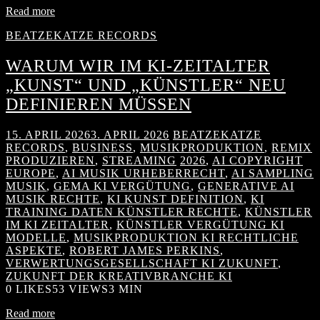
Read more
BEATZEKATZE RECORDS
WARUM WIR IM KI-ZEITALTER
„KUNST“ UND „KÜNSTLER“ NEU
DEFINIEREN MÜSSEN
15. APRIL 2026
3. APRIL 2026
BEATZEKATZE
RECORDS
,
BUSINESS
,
MUSIKPRODUKTION
,
REMIX
PRODUZIEREN
,
STREAMING
2026
,
AI COPYRIGHT
EUROPE
,
AI MUSIK URHEBERRECHT
,
AI SAMPLING
MUSIK
,
GEMA KI VERGÜTUNG
,
GENERATIVE AI
MUSIK RECHTE
,
KI KUNST DEFINITION
,
KI
TRAINING DATEN KÜNSTLER RECHTE
,
KÜNSTLER
IM KI ZEITALTER
,
KÜNSTLER VERGÜTUNG KI
MODELLE
,
MUSIKPRODUKTION KI RECHTLICHE
ASPEKTE
,
ROBERT JAMES PERKINS
,
VERWERTUNGSGESELLSCHAFT KI ZUKUNFT
,
ZUKUNFT DER KREATIVBRANCHE KI
0
LIKES
53 VIEWS
3 MIN
Read more