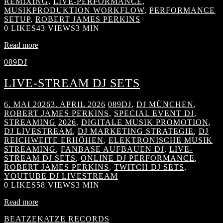
REMIXING
,
LIVE-PERFORMANCE
,
MUSIKPRODUKTION WORKFLOW
,
PERFORMANCE
SETUP
,
ROBERT JAMES PERKINS
0
LIKES
43 VIEWS
3 MIN
Read more
089DJ
LIVE-STREAM DJ SETS
6. MAI 2026
3. APRIL 2026
089DJ
,
DJ MÜNCHEN
,
ROBERT JAMES PERKINS
,
SPECIAL EVENT DJ
,
STREAMING
2026
,
DIGITALE MUSIK PROMOTION
,
DJ LIVESTREAM
,
DJ MARKETING STRATEGIE
,
DJ
REICHWEITE ERHÖHEN
,
ELEKTRONISCHE MUSIK
STREAMING
,
FANBASE AUFBAUEN DJ
,
LIVE-
STREAM DJ SETS
,
ONLINE DJ PERFORMANCE
,
ROBERT JAMES PERKINS
,
TWITCH DJ SETS
,
YOUTUBE DJ LIVESTREAM
0
LIKES
58 VIEWS
3 MIN
Read more
BEATZEKATZE RECORDS