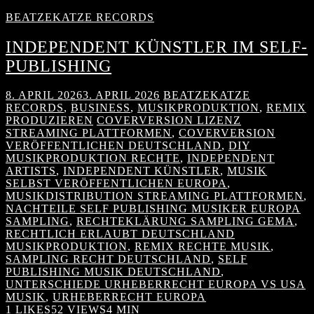
BEATZEKATZE RECORDS
INDEPENDENT KÜNSTLER IM SELF-
PUBLISHING
8. APRIL 2026
3. APRIL 2026
BEATZEKATZE
RECORDS
,
BUSINESS
,
MUSIKPRODUKTION
,
REMIX
PRODUZIEREN
COVERVERSION LIZENZ
STREAMING PLATTFORMEN
,
COVERVERSION
VERÖFFENTLICHEN DEUTSCHLAND
,
DIY
MUSIKPRODUKTION RECHTE
,
INDEPENDENT
ARTISTS
,
INDEPENDENT KÜNSTLER
,
MUSIK
SELBST VERÖFFENTLICHEN EUROPA
,
MUSIKDISTRIBUTION STREAMING PLATTFORMEN
,
NACHTEILE SELF PUBLISHING MUSIKER EUROPA
SAMPLING
,
RECHTEKLÄRUNG SAMPLING GEMA
,
RECHTLICH ERLAUBT DEUTSCHLAND
MUSIKPRODUKTION
,
REMIX RECHTE MUSIK
,
SAMPLING RECHT DEUTSCHLAND
,
SELF
PUBLISHING MUSIK DEUTSCHLAND
,
UNTERSCHIEDE URHEBERRECHT EUROPA VS USA
MUSIK
,
URHEBERRECHT EUROPA
1
LIKES
52 VIEWS
4 MIN