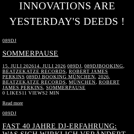
INNOVATIONS ARE
YESTERDAY'S DEEDS !
089DJ
SOMMERPAUSE
15. JULI 2026
14. JULI 2026
089DJ
,
089DJBOOKING
,
BEATZEKATZE RECORDS
,
ROBERT JAMES
PERKINS
089DJ BOOKING MÜNCHEN
,
2026
,
BEATZEKATZE RECORDS
,
MÜNCHEN
,
ROBERT
JAMES PERKINS
,
SOMMERPAUSE
0
LIKES
11 VIEWS
2 MIN
Read more
089DJ
FAST 40 JAHRE DJ-ERFAHRUNG:
WAS SICH WIRKLICH VERÄNDERT