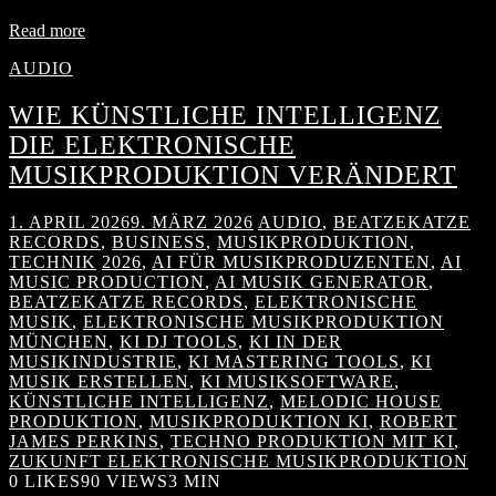
Read more
AUDIO
WIE KÜNSTLICHE INTELLIGENZ
DIE ELEKTRONISCHE
MUSIKPRODUKTION VERÄNDERT
1. APRIL 2026
9. MÄRZ 2026
AUDIO
,
BEATZEKATZE
RECORDS
,
BUSINESS
,
MUSIKPRODUKTION
,
TECHNIK
2026
,
AI FÜR MUSIKPRODUZENTEN
,
AI
MUSIC PRODUCTION
,
AI MUSIK GENERATOR
,
BEATZEKATZE RECORDS
,
ELEKTRONISCHE
MUSIK
,
ELEKTRONISCHE MUSIKPRODUKTION
MÜNCHEN
,
KI DJ TOOLS
,
KI IN DER
MUSIKINDUSTRIE
,
KI MASTERING TOOLS
,
KI
MUSIK ERSTELLEN
,
KI MUSIKSOFTWARE
,
KÜNSTLICHE INTELLIGENZ
,
MELODIC HOUSE
PRODUKTION
,
MUSIKPRODUKTION KI
,
ROBERT
JAMES PERKINS
,
TECHNO PRODUKTION MIT KI
,
ZUKUNFT ELEKTRONISCHE MUSIKPRODUKTION
0
LIKES
90 VIEWS
3 MIN