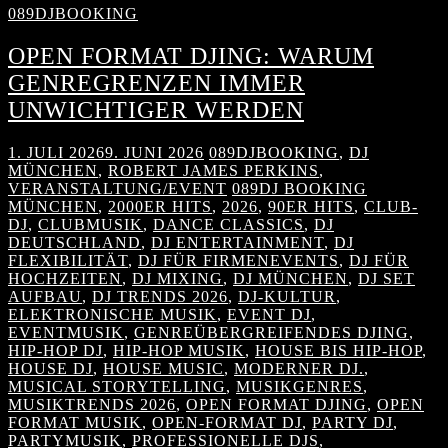
089DJBOOKING
OPEN FORMAT DJING: WARUM
GENREGRENZEN IMMER
UNWICHTIGER WERDEN
1. JULI 2026
9. JUNI 2026
089DJBOOKING
,
DJ
MÜNCHEN
,
ROBERT JAMES PERKINS
,
VERANSTALTUNG/EVENT
089DJ BOOKING
MÜNCHEN
,
2000ER HITS
,
2026
,
90ER HITS
,
CLUB-
DJ
,
CLUBMUSIK
,
DANCE CLASSICS
,
DJ
DEUTSCHLAND
,
DJ ENTERTAINMENT
,
DJ
FLEXIBILITÄT
,
DJ FÜR FIRMENEVENTS
,
DJ FÜR
HOCHZEITEN
,
DJ MIXING
,
DJ MÜNCHEN
,
DJ SET
AUFBAU
,
DJ TRENDS 2026
,
DJ-KULTUR
,
ELEKTRONISCHE MUSIK
,
EVENT DJ
,
EVENTMUSIK
,
GENREÜBERGREIFENDES DJING
,
HIP-HOP DJ
,
HIP-HOP MUSIK
,
HOUSE BIS HIP-HOP
,
HOUSE DJ
,
HOUSE MUSIC
,
MODERNER DJ.
,
MUSICAL STORYTELLING
,
MUSIKGENRES
,
MUSIKTRENDS 2026
,
OPEN FORMAT DJING
,
OPEN
FORMAT MUSIK
,
OPEN-FORMAT DJ
,
PARTY DJ
,
PARTYMUSIK
,
PROFESSIONELLE DJS
,