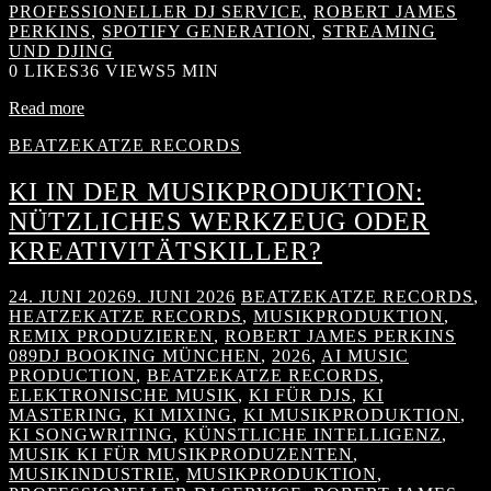
PROFESSIONELLER DJ SERVICE
,
ROBERT JAMES
PERKINS
,
SPOTIFY GENERATION
,
STREAMING
UND DJING
0
LIKES
36 VIEWS
5 MIN
Read more
BEATZEKATZE RECORDS
KI IN DER MUSIKPRODUKTION:
NÜTZLICHES WERKZEUG ODER
KREATIVITÄTSKILLER?
24. JUNI 2026
9. JUNI 2026
BEATZEKATZE RECORDS
,
HEATZEKATZE RECORDS
,
MUSIKPRODUKTION
,
REMIX PRODUZIEREN
,
ROBERT JAMES PERKINS
089DJ BOOKING MÜNCHEN
,
2026
,
AI MUSIC
PRODUCTION
,
BEATZEKATZE RECORDS
,
ELEKTRONISCHE MUSIK
,
KI FÜR DJS
,
KI
MASTERING
,
KI MIXING
,
KI MUSIKPRODUKTION
,
KI SONGWRITING
,
KÜNSTLICHE INTELLIGENZ
,
MUSIK KI FÜR MUSIKPRODUZENTEN
,
MUSIKINDUSTRIE
,
MUSIKPRODUKTION
,