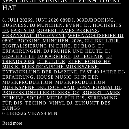
HAT
8. JULI 2026
9. JUNI 2026
089DJ
,
089DJBOOKING
,
BUSINESS
,
DJ MÜNCHEN
,
EVENT DJ
,
HOCHZEITS
DJ
,
PARTY DJ
,
ROBERT JAMES PERKINS
,
VERANSTALTUNG/EVENT
,
WEIHNACHTSFEIER DJ
089DJ BOOKING MÜNCHEN
,
2026
,
CLUBKULTUR
,
DIGITALISIERUNG IM DJING
,
DJ BLOG
,
DJ
ERFAHRUNGEN
,
DJ FRÜHER UND HEUTE
,
DJ
GESCHICHTE
,
DJ KARRIERE
,
DJ TECHNIK
,
DJ
TRENDS 2026
,
DJ-KULTUR
,
ELEKTRONISCHE
MUSIK
,
ELEKTRONISCHE MUSIKSZENE
,
ENTWICKLUNG DER DJ-SZENE
,
FAST 40 JAHRE DJ-
ERFAHRUNG
,
HOUSE MUSIC
,
KI IN DER
MUSIKPRODUKTION
,
MUSIKPRODUKTION
,
MUSIKSZENE DEUTSCHLAND
,
OPEN-FORMAT DJ
,
PROFESSIONELLER DJ SERVICE
,
ROBERT JAMES
PERKINS
,
SOCIAL MEDIA FÜR DJS
,
STREAMING
FÜR DJS
,
TECHNO
,
VINYL DJ
,
ZUKUNFT DES
DJINGS
0
LIKES
26 VIEWS
4 MIN
Read more