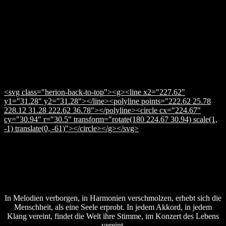
<svg class="herion-back-to-top"><g><line x2="227.62"
y1="31.28" y2="31.28"></line><polyline points="222.62 25.78
228.12 31.28 222.62 36.78"></polyline><circle cx="224.67"
cy="30.94" r="30.5" transform="rotate(180 224.67 30.94) scale(1,
-1) translate(0, -61)"></circle></g></svg>
In Melodien verborgen, in Harmonien verschmolzen, erhebt sich die
Menschheit, als eine Seele erprobt. In jedem Akkord, in jedem
Klang vereint, findet die Welt ihre Stimme, im Konzert des Lebens
vereint.