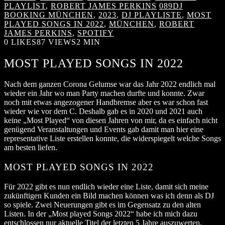
PLAYLIST
,
ROBERT JAMES PERKINS
089DJ
BOOKING MÜNCHEN
,
2023
,
DJ PLAYLISTE
,
MOST
PLAYED SONGS IN 2022
,
MÜNCHEN
,
ROBERT
JAMES PERKINS
,
SPOTIFY
0
LIKES
87 VIEWS
2 MIN
MOST PLAYED SONGS IN 2022
Nach dem ganzen Corona Gelumse war das Jahr 2022 endlich mal
wieder ein Jahr wo man Party machen durfte und konnte. Zwar
noch mit etwas angezogener Handbremse aber es war schon fast
wieder wie vor dem C. Deshalb gab es in 2020 und 2021 auch
keine „Most Played“ von diesen Jahren von mir, da es einfach nicht
genügend Veranstaltungen und Events gab damit man hier eine
representative Liste erstellen konnte, die widerspiegelt welche Songs
am besten liefen.
MOST PLAYED SONGS IN 2022
Für 2022 gibt es nun endlich wieder eine Liste, damit sich meine
zukünftigen Kunden ein Bild machen können was ich denn als DJ
so spiele. Zwei Neuerungen gibt es im Gegensatz zu den alten
Listen. In der „Most played Songs 2022“ habe ich mich dazu
entschlossen nur aktuelle Titel der letzten 5 Jahre auszuwerten,