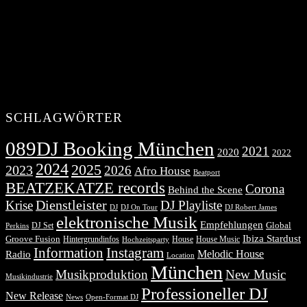
SCHLAGWÖRTER
089DJ Booking München
2021
2020
2022
2024
2025
2023
2026
Afro House
Beatport
BEATZEKATZE records
Corona
Behind the Scene
Dienstleister
Krise
DJ Playliste
DJ Robert James
DJ
DJ On Tour
elektronische Musik
Empfehlungen
DJ Set
Global
Perkins
Ibiza Stardust
Groove Fusion
Hintergrundinfos
House
House Music
Hochzeitsparty
Information
Instagram
Melodic House
Radio
Location
München
Musikproduktion
New Music
Musikindustrie
Professioneller DJ
New Release
News
Open-Format DJ