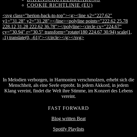
COOKIE RICHTLINIE (EU)
<svg class="herion-back-to-top"><g><line x2="227.62"
y1="31.28" y2="31.28"></line><polyline points="222.62 25.78
228.12 31.28 222.62 36.78"></polyline><circle cx="224.67"
cy="30.94" r="30.5" transform="rotate(180 224.67 30.94) scale(1,
-1) translate(0, -61)"></circle></g></svg>
In Melodien verborgen, in Harmonien verschmolzen, erhebt sich die
Menschheit, als eine Seele erprobt. In jedem Akkord, in jedem
Klang vereint, findet die Welt ihre Stimme, im Konzert des Lebens
vereint.
FAST FORWARD
Blog written Beat
Spotify Playlists