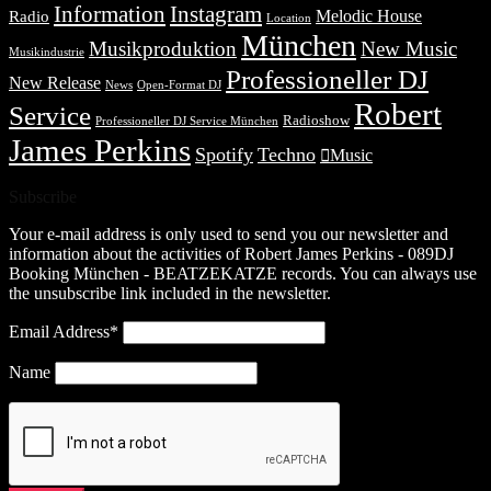
Information
Instagram
Melodic House
Radio
Location
München
Musikproduktion
New Music
Musikindustrie
Professioneller DJ
New Release
News
Open-Format DJ
Robert
Service
Radioshow
Professioneller DJ Service München
James Perkins
Spotify
Techno
Music
Subscribe
Your e-mail address is only used to send you our newsletter and
information about the activities of Robert James Perkins - 089DJ
Booking München - BEATZEKATZE records. You can always use
the unsubscribe link included in the newsletter.
Email Address*
Name