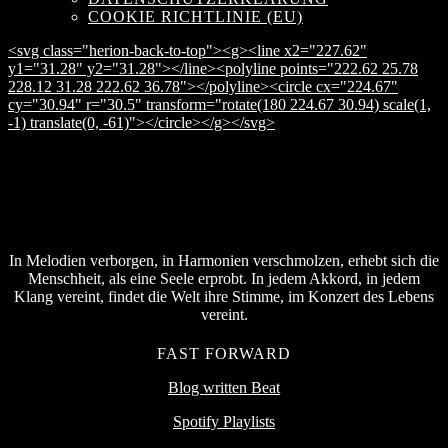
COOKIE RICHTLINIE (EU)
<svg class="herion-back-to-top"><g><line x2="227.62"
y1="31.28" y2="31.28"></line><polyline points="222.62 25.78
228.12 31.28 222.62 36.78"></polyline><circle cx="224.67"
cy="30.94" r="30.5" transform="rotate(180 224.67 30.94) scale(1,
-1) translate(0, -61)"></circle></g></svg>
In Melodien verborgen, in Harmonien verschmolzen, erhebt sich die
Menschheit, als eine Seele erprobt. In jedem Akkord, in jedem
Klang vereint, findet die Welt ihre Stimme, im Konzert des Lebens
vereint.
FAST FORWARD
Blog written Beat
Spotify Playlists