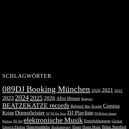
SCHLAGWÖRTER
089DJ Booking München
2021
2020
2022
2024
2025
2023
2026
Afro House
Beatport
BEATZEKATZE records
Corona
Behind the Scene
Dienstleister
Krise
DJ Playliste
DJ Robert James
DJ
DJ On Tour
elektronische Musik
Empfehlungen
DJ Set
Global
Perkins
Ibiza Stardust
Groove Fusion
Hintergrundinfos
House
House Music
Hochzeitsparty