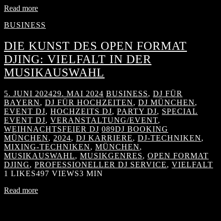
Read more
BUSINESS
DIE KUNST DES OPEN FORMAT
DJING: VIELFALT IN DER
MUSIKAUSWAHL
5. JUNI 2024
29. MAI 2024
BUSINESS
,
DJ FÜR
BAYERN
,
DJ FÜR HOCHZEITEN
,
DJ MÜNCHEN
,
EVENT DJ
,
HOCHZEITS DJ
,
PARTY DJ
,
SPECIAL
EVENT DJ
,
VERANSTALTUNG/EVENT
,
WEIHNACHTSFEIER DJ
089DJ BOOKING
MÜNCHEN
,
2024
,
DJ KARRIERE
,
DJ-TECHNIKEN
,
MIXING-TECHNIKEN
,
MÜNCHEN
,
MUSIKAUSWAHL
,
MUSIKGENRES
,
OPEN FORMAT
DJING
,
PROFESSIONELLER DJ SERVICE
,
VIELFALT
1
LIKES
497 VIEWS
3 MIN
Read more