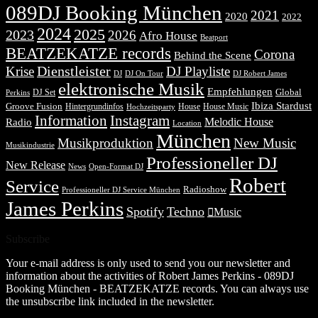
089DJ Booking München
2021
2020
2022
2024
2025
2023
2026
Afro House
Beatport
BEATZEKATZE records
Corona
Behind the Scene
Dienstleister
Krise
DJ Playliste
DJ Robert James
DJ
DJ On Tour
elektronische Musik
Empfehlungen
DJ Set
Global
Perkins
Ibiza Stardust
Groove Fusion
Hintergrundinfos
House
House Music
Hochzeitsparty
Information
Instagram
Melodic House
Radio
Location
München
Musikproduktion
New Music
Musikindustrie
Professioneller DJ
New Release
News
Open-Format DJ
Robert
Service
Radioshow
Professioneller DJ Service München
James Perkins
Spotify
Techno
Music
Subscribe
Your e-mail address is only used to send you our newsletter and
information about the activities of Robert James Perkins - 089DJ
Booking München - BEATZEKATZE records. You can always use
the unsubscribe link included in the newsletter.