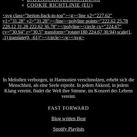
COOKIE RICHTLINIE (EU)
<svg class="herion-back-to-top"><g><line x2="227.62"
y1="31.28" y2="31.28"></line><polyline points="222.62 25.78
228.12 31.28 222.62 36.78"></polyline><circle cx="224.67"
cy="30.94" r="30.5" transform="rotate(180 224.67 30.94) scale(1,
-1) translate(0, -61)"></circle></g></svg>
In Melodien verborgen, in Harmonien verschmolzen, erhebt sich die
Menschheit, als eine Seele erprobt. In jedem Akkord, in jedem
Klang vereint, findet die Welt ihre Stimme, im Konzert des Lebens
vereint.
FAST FORWARD
Blog written Beat
Spotify Playlists