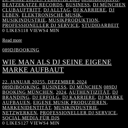
BEATZEKATZE RECORDS
,
BUSINESS
,
DJ MÜNCHEN
CLUBAUFTRITT
,
DJ ALLTAG
,
DJ KARRIERE
,
DJ
LEBEN
,
ELEKTRONISCHE MUSIK
,
MUSIKINDUSTRIE
,
MUSIKPRODUKTION
,
PROFESSIONELLER DJ SERVICE
,
STUDIOARBEIT
0
LIKES
118 VIEWS
4 MIN
Read more
089DJBOOKING
WIE MAN ALS DJ SEINE EIGENE
MARKE AUFBAUT
22. JANUAR 2025
5. DEZEMBER 2024
089DJBOOKING
,
BUSINESS
,
DJ MÜNCHEN
089DJ
BOOKING MÜNCHEN
,
2024
,
AUTHENTIZITÄT
,
DJ
BRANDING
,
DJ ERFOLG
,
DJ KARRIERE
,
DJ MARKE
AUFBAUEN
,
EIGENE MUSIK PRODUZIEREN
,
MARKENIDENTITÄT
,
MUSIKINDUSTRIE
,
NETZWERKEN
,
PROFESSIONELLER DJ SERVICE
,
SOCIAL MEDIA FÜR DJS
0
LIKES
127 VIEWS
4 MIN