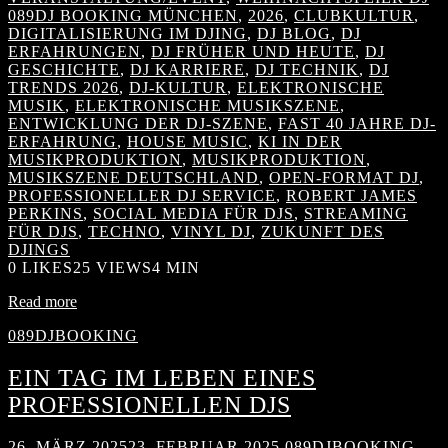
089DJ BOOKING MÜNCHEN
,
2026
,
CLUBKULTUR
,
DIGITALISIERUNG IM DJING
,
DJ BLOG
,
DJ
ERFAHRUNGEN
,
DJ FRÜHER UND HEUTE
,
DJ
GESCHICHTE
,
DJ KARRIERE
,
DJ TECHNIK
,
DJ
TRENDS 2026
,
DJ-KULTUR
,
ELEKTRONISCHE
MUSIK
,
ELEKTRONISCHE MUSIKSZENE
,
ENTWICKLUNG DER DJ-SZENE
,
FAST 40 JAHRE DJ-
ERFAHRUNG
,
HOUSE MUSIC
,
KI IN DER
MUSIKPRODUKTION
,
MUSIKPRODUKTION
,
MUSIKSZENE DEUTSCHLAND
,
OPEN-FORMAT DJ
,
PROFESSIONELLER DJ SERVICE
,
ROBERT JAMES
PERKINS
,
SOCIAL MEDIA FÜR DJS
,
STREAMING
FÜR DJS
,
TECHNO
,
VINYL DJ
,
ZUKUNFT DES
DJINGS
0
LIKES
25 VIEWS
4 MIN
Read more
089DJBOOKING
EIN TAG IM LEBEN EINES
PROFESSIONELLEN DJS
26. MÄRZ 2025
23. FEBRUAR 2025
089DJBOOKING
,