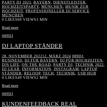
PARTY DJ
2023
,
BAYERN
,
DIENSTLEISTER
,
HOCHZEITSPARTY
,
MÜNCHEN
,
MUSIK ZUR
HOCHZEIT
,
PROFESSIONELLER DJ SERVICE
MÜNCHEN
0
LIKES
69 VIEWS
3 MIN
Read more
089DJ
DJ LAPTOP STÄNDER
28. NOVEMBER 2022
12. MÄRZ 2024
089DJ
,
BUSINESS
,
DJ FÜR BAYERN
,
DJ FÜR HOCHZEITEN
,
DJS LIFE
,
ON THE ROAD
,
PARTY DJ
,
TECHNIK
2022
,
DJ GEAR
,
INFORMATION
,
INSTAGRAM
,
LAPTOP
STÄNDER
,
RELOOP
,
TECH
,
TECHNIK
,
USB HUB
0
LIKES
49 VIEWS
2 MIN
Read more
089DJ
KUNDENFEEDBACK REAL