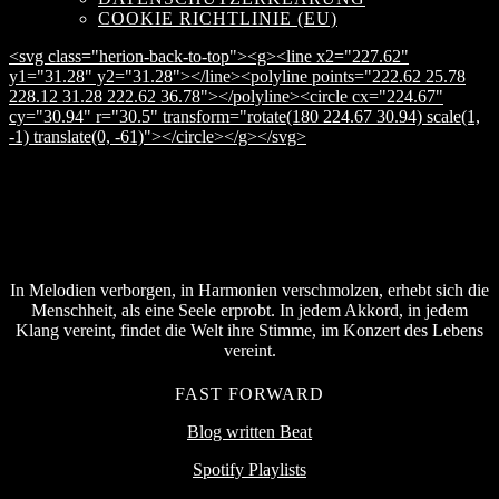
COOKIE RICHTLINIE (EU)
<svg class="herion-back-to-top"><g><line x2="227.62"
y1="31.28" y2="31.28"></line><polyline points="222.62 25.78
228.12 31.28 222.62 36.78"></polyline><circle cx="224.67"
cy="30.94" r="30.5" transform="rotate(180 224.67 30.94) scale(1,
-1) translate(0, -61)"></circle></g></svg>
In Melodien verborgen, in Harmonien verschmolzen, erhebt sich die
Menschheit, als eine Seele erprobt. In jedem Akkord, in jedem
Klang vereint, findet die Welt ihre Stimme, im Konzert des Lebens
vereint.
FAST FORWARD
Blog written Beat
Spotify Playlists