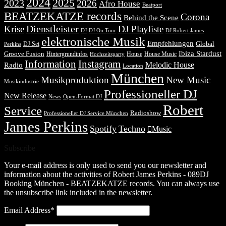
2024
2025
2023
2026
Afro House
Beatport
BEATZEKATZE records
Corona
Behind the Scene
Dienstleister
Krise
DJ Playliste
DJ Robert James
DJ
DJ On Tour
elektronische Musik
Empfehlungen
DJ Set
Global
Perkins
Ibiza Stardust
Groove Fusion
Hintergrundinfos
House
House Music
Hochzeitsparty
Information
Instagram
Melodic House
Radio
Location
München
Musikproduktion
New Music
Musikindustrie
Professioneller DJ
New Release
News
Open-Format DJ
Robert
Service
Radioshow
Professioneller DJ Service München
James Perkins
Spotify
Techno
Music
Subscribe
Your e-mail address is only used to send you our newsletter and
information about the activities of Robert James Perkins - 089DJ
Booking München - BEATZEKATZE records. You can always use
the unsubscribe link included in the newsletter.
Email Address*