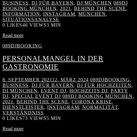
BUSINESS
,
DJ FÜR BAYERN
,
DJ MÜNCHEN
089DJ
BOOKING MÜNCHEN
,
2021
,
BEHIND THE SCENE
,
INFORMATION
,
INSTAGRAM
,
MÜNCHEN
,
SITUATIONSANALYSE
0
LIKES
46 VIEWS
3 MIN
Read more
089DJBOOKING
PERSONALMANGEL IN DER
GASTRONOMIE
8. SEPTEMBER 2021
12. MÄRZ 2024
089DJBOOKING
,
BUSINESS
,
DJ FÜR BAYERN
,
DJ FÜR HOCHZEITEN
,
DJ MÜNCHEN
,
EVENT DJ
,
HOCHZEITS DJ
,
PARTY
DJ
,
SPECIAL EVENT DJ
089DJ BOOKING MÜNCHEN
,
2021
,
BEHIND THE SCENE
,
CORONA KRISE
,
DIENSTLEISTER
,
INSTAGRAM
,
NORMALITÄT
,
VERSTÄNDNISS
0
LIKES
73 VIEWS
5 MIN
Read more