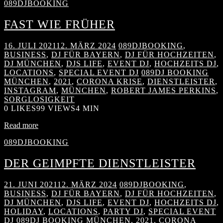
089DJBOOKING
FAST WIE FRÜHER
16. JULI 2021
12. MÄRZ 2024
089DJBOOKING
,
BUSINESS
,
DJ FÜR BAYERN
,
DJ FÜR HOCHZEITEN
,
DJ MÜNCHEN
,
DJS LIFE
,
EVENT DJ
,
HOCHZEITS DJ
,
LOCATIONS
,
SPECIAL EVENT DJ
089DJ BOOKING
MÜNCHEN
,
2021
,
CORONA KRISE
,
DIENSTLEISTER
,
INSTAGRAM
,
MÜNCHEN
,
ROBERT JAMES PERKINS
,
SORGLOSIGKEIT
0
LIKES
99 VIEWS
4 MIN
Read more
089DJBOOKING
DER GEIMPFTE DIENSTLEISTER
21. JUNI 2021
12. MÄRZ 2024
089DJBOOKING
,
BUSINESS
,
DJ FÜR BAYERN
,
DJ FÜR HOCHZEITEN
,
DJ MÜNCHEN
,
DJS LIFE
,
EVENT DJ
,
HOCHZEITS DJ
,
HOLIDAY
,
LOCATIONS
,
PARTY DJ
,
SPECIAL EVENT
DJ
089DJ BOOKING MÜNCHEN
,
2021
,
CORONA