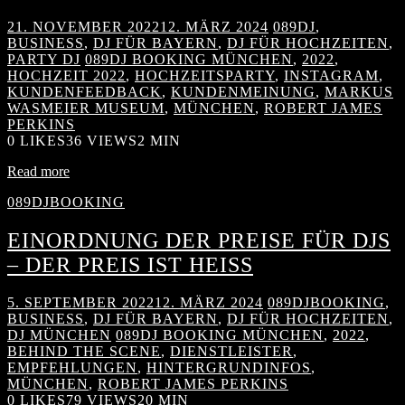
21. NOVEMBER 2022
12. MÄRZ 2024
089DJ
,
BUSINESS
,
DJ FÜR BAYERN
,
DJ FÜR HOCHZEITEN
,
PARTY DJ
089DJ BOOKING MÜNCHEN
,
2022
,
HOCHZEIT 2022
,
HOCHZEITSPARTY
,
INSTAGRAM
,
KUNDENFEEDBACK
,
KUNDENMEINUNG
,
MARKUS
WASMEIER MUSEUM
,
MÜNCHEN
,
ROBERT JAMES
PERKINS
0
LIKES
36 VIEWS
2 MIN
Read more
089DJBOOKING
EINORDNUNG DER PREISE FÜR DJS
– DER PREIS IST HEISS
5. SEPTEMBER 2022
12. MÄRZ 2024
089DJBOOKING
,
BUSINESS
,
DJ FÜR BAYERN
,
DJ FÜR HOCHZEITEN
,
DJ MÜNCHEN
089DJ BOOKING MÜNCHEN
,
2022
,
BEHIND THE SCENE
,
DIENSTLEISTER
,
EMPFEHLUNGEN
,
HINTERGRUNDINFOS
,
MÜNCHEN
,
ROBERT JAMES PERKINS
0
LIKES
79 VIEWS
20 MIN