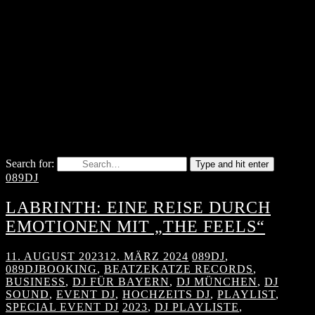
Search for:
Type and hit enter
089DJ
LABRINTH: EINE REISE DURCH
EMOTIONEN MIT „THE FEELS“
11. AUGUST 2023
12. MÄRZ 2024
089DJ
,
089DJBOOKING
,
BEATZEKATZE RECORDS
,
BUSINESS
,
DJ FÜR BAYERN
,
DJ MÜNCHEN
,
DJ
SOUND
,
EVENT DJ
,
HOCHZEITS DJ
,
PLAYLIST
,
SPECIAL EVENT DJ
2023
,
DJ PLAYLISTE
,