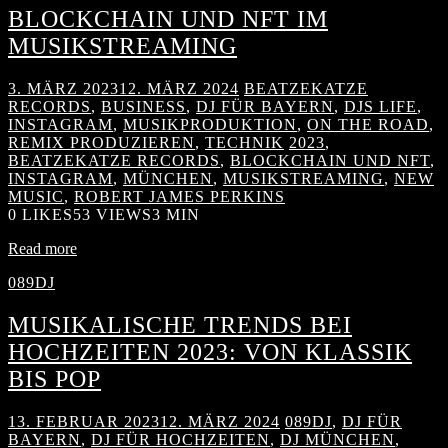
BLOCKCHAIN UND NFT IM
MUSIKSTREAMING
3. MÄRZ 2023
12. MÄRZ 2024
BEATZEKATZE
RECORDS
,
BUSINESS
,
DJ FÜR BAYERN
,
DJS LIFE
,
INSTAGRAM
,
MUSIKPRODUKTION
,
ON THE ROAD
,
REMIX PRODUZIEREN
,
TECHNIK
2023
,
BEATZEKATZE RECORDS
,
BLOCKCHAIN UND NFT
,
INSTAGRAM
,
MÜNCHEN
,
MUSIKSTREAMING
,
NEW
MUSIC
,
ROBERT JAMES PERKINS
0
LIKES
53 VIEWS
3 MIN
Read more
089DJ
MUSIKALISCHE TRENDS BEI
HOCHZEITEN 2023: VON KLASSIK
BIS POP
13. FEBRUAR 2023
12. MÄRZ 2024
089DJ
,
DJ FÜR
BAYERN
,
DJ FÜR HOCHZEITEN
,
DJ MÜNCHEN
,