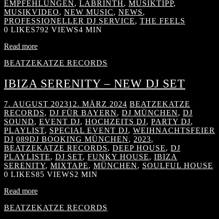
EMPFEHLUNGEN
,
LABRINTH
,
MUSIKTIPP
,
MUSIKVIDEO
,
NEW MUSIC
,
NEWS
,
PROFESSIONELLER DJ SERVICE
,
THE FEELS
0
LIKES
792 VIEWS
4 MIN
Read more
BEATZEKATZE RECORDS
IBIZA SERENITY – NEW DJ SET
7. AUGUST 2023
12. MÄRZ 2024
BEATZEKATZE
RECORDS
,
DJ FÜR BAYERN
,
DJ MÜNCHEN
,
DJ
SOUND
,
EVENT DJ
,
HOCHZEITS DJ
,
PARTY DJ
,
PLAYLIST
,
SPECIAL EVENT DJ
,
WEIHNACHTSFEIER
DJ
089DJ BOOKING MÜNCHEN
,
2023
,
BEATZEKATZE RECORDS
,
DEEP HOUSE
,
DJ
PLAYLISTE
,
DJ SET
,
FUNKY HOUSE
,
IBIZA
SERENITY
,
MIXTAPE
,
MÜNCHEN
,
SOULFUL HOUSE
0
LIKES
85 VIEWS
2 MIN
Read more
BEATZEKATZE RECORDS