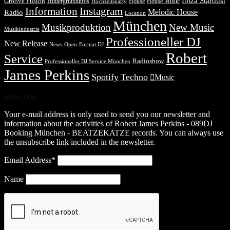
Ibiza Stardust
Groove Fusion
Hintergrundinfos
House
House Music
Hochzeitsparty
Information
Instagram
Melodic House
Radio
Location
München
Musikproduktion
New Music
Musikindustrie
Professioneller DJ
New Release
News
Open-Format DJ
Robert
Service
Radioshow
Professioneller DJ Service München
James Perkins
Spotify
Techno
Music
Subscribe
Your e-mail address is only used to send you our newsletter and
information about the activities of Robert James Perkins - 089DJ
Booking München - BEATZEKATZE records. You can always use
the unsubscribe link included in the newsletter.
Email Address*
Name