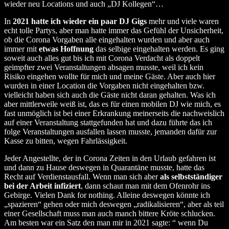
wieder neu Locations und auch „DJ Kollegen“…
In
2021 hatte ich wieder ein paar DJ Gigs
mehr und viele waren
echt tolle Partys, aber man hatte immer das Gefühl der Unsicherheit,
ob die Corona Vorgaben alle eingehalten wurden und aber auch
immer mit
etwas Hoffnung
das selbige eingehalten werden. Es ging
soweit auch alles gut bis ich mit Corona Verdacht als doppelt
geimpfter zwei Veranstaltungen absagen musste, weil ich kein
Risiko eingehen wollte für mich und meine Gäste. Aber auch hier
wurden in einer Location die Vorgaben nicht eingehalten bzw.
vielleicht haben sich auch die Gäste nicht daran gehalten. Was ich
aber mittlerweile weiß ist, das es für einen mobilen DJ wie mich, es
fast unmöglich ist bei einer Erkrankung meinerseits die nachweislich
auf einer Veranstaltung stattgefunden hat und dazu führte das ich
folge Veranstaltungen ausfallen lassen musste, jemanden dafür zur
Kasse zu bitten, wegen Fahrlässigkeit.
Jeder Angestellte, der in Corona Zeiten in den Urlaub gefahren ist
und dann zu Hause deswegen in Quarantäne musste, hatte das
Recht auf Verdienstausfall. Wenn man sich aber
als selbstständiger
bei der Arbeit infiziert
, dann schaut man mit dem Ofenrohr ins
Gebirge. Vielen Dank for nothing. Alleine deswegen könnte ich
„spazieren“ gehen oder mich deswegen „radikalisieren“, aber als teil
einer Gesellschaft muss man auch manch bittere Kröte schlucken.
Am besten war ein Satz den man mir in 2021 sagte: “ wenn Du