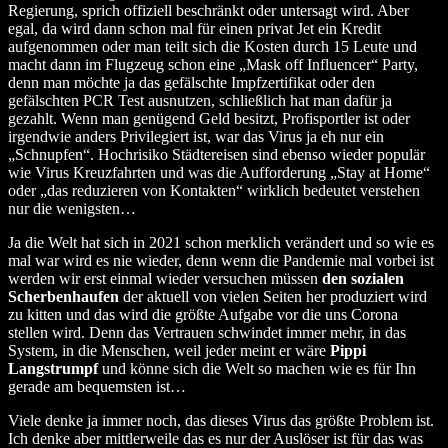
Regierung, sprich offiziell beschränkt oder untersagt wird. Aber
egal, da wird dann schon mal für einen privat Jet ein Kredit
aufgenommen oder man teilt sich die Kosten durch 15 Leute und
macht dann im Flugzeug schon eine „Mask off Influencer“ Party,
denn man möchte ja das gefälschte Impfzertifikat oder den
gefälschten PCR Test ausnutzen, schließlich hat man dafür ja
gezahlt. Wenn man genügend Geld besitzt, Profisportler ist oder
irgendwie anders Privilegiert ist, war das Virus ja eh nur ein
„Schnupfen“. Hochrisiko Städtereisen sind ebenso wieder populär
wie Virus Kreuzfahrten und was die Aufforderung „Stay at Home“
oder „das reduzieren von Kontakten“ wirklich bedeutet verstehen
nur die wenigsten…
Ja die Welt hat sich in 2021 schon merklich verändert und so wie es
mal war wird es nie wieder, denn wenn die Pandemie mal vorbei ist
werden wir erst einmal wieder versuchen müssen
den sozialen
Scherbenhaufen
der aktuell von vielen Seiten her produziert wird
zu kitten und das wird die größte Aufgabe vor die uns Corona
stellen wird. Denn das Vertrauen schwindet immer mehr, in das
System, in die Menschen, weil jeder meint er wäre
Pippi
Langstrumpf
und könne sich die Welt so machen wie es für Ihn
gerade am bequemsten ist…
Viele denke ja immer noch, das dieses Virus das größte Problem ist.
Ich denke aber mittlerweile das es nur der Auslöser ist für das was