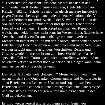
aus Amerika ist nicht mehr Präsident, Merkel hat sich in den
wohlverdienten Ruhestand zurückgezogen, Deutschlands neuer
Kanzler heißt nun Scholz. Es gibt nun gleich mehrere Impfstoffe
gegen Corona, aber es gibt auch wieder neue Mutationen des Virus
und wir befinden uns mittlerweile in der 5. Welle. Der Ton in den
Sozialen Medien wird immer rauer und spazieren gehen für die
Freiheit wird zur neuen Trendsportart im Osten der Republik,
welche auch leider immer mehr Fans im Westen findet. Sachverhalte
Verstehen und dessen Zusammenhänge erkennen, verlernt die
Menschheit immer mehr und mit den Konsequenzen seiner eigenen
Entscheidung Leben zu lernen will auch niemand mehr. Schuldige
werden gesucht und nie gefunden. Vorschriften, Regeln und
Gesetze werden immer mehr nur zu lehren Worthülsen, da sie im
speziellen Fall von Corona, ja eh nicht kontrolliert werden und man
bei einem Verstoß ja immer noch Widerspruch einlegen kann, denn
man viel zu oft vor Gericht gewinnt.
Das letzte Jahr hatte viele „Facepalm“ Momente und wenn man
genau hinsieht sind Querdenker, Coronaleugner und Schwurbler in
allen Bereichen des Lebens im Umlauf und sogar in solchen
Bereichen und Positionen in denen es eigentlich eine klare Ansage
und eine starke Hand benötigen würde um die Pandemie in den
Griff zu bekommen…
Es wird wieder gereist und selbst wenn es von Seiten der