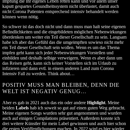
Impfung die Ihr eigenes Leben retten kann und vor allem unser
kaputt gespartes Gesundheitssystem nicht überlastet, damit auch
nicht Corona Patienten entsprechend intensiv behandelt werden
können wenn nötig.
So schwer ist das doch nicht und dann muss man halt seine eigenen
Befindlichkeiten und die eingebildeten möglichen Nebenwirkungen
überdenken um weiter ein Teil dieser Gesellschaft zu sein. Langsam
habe ich aber das Gefühl das die umgeimpften sowieso nicht mehr
ein Teil dieser Gesellschaft sein wollen. Wenn es um das Thema
impfen geht kann sich jeder Nebenwirkungen Vorstellen und
einbilden und deshalb selbige verweigern. Wenn es aber dann um
das Reisen geht, kann sich keiner Vorstellen sich im Urlaub zu
infizieren und dann evtl. in einem anderen Land zum Corona
Intensiv Fall zu werden. Think about…
POSITIV MUSS MAN BLEIBEN, DENN DIE
WELT IST NEGATIV GENUG…
Aber es gab in 2021 auch das ein oder andere
Highlight
. Meine
beiden
Labels
hab ich soweit so gut auf einen guten Weg gebracht.
Meine eigenen Songs wurden sehr gut angenommen und wurden
auch auf einigen Compilations präsentiert. Außerdem konnte ich
drei weitere Künstler für mein Label gewinnen und auch hier schon
die ersten Veröffentlichungen machen. In 2022 wird es hier wieder