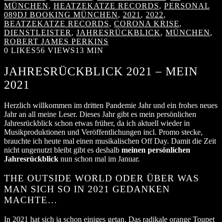
MÜNCHEN
,
HEATZEKATZE RECORDS
,
PERSONAL
089DJ BOOKING MÜNCHEN
,
2021
,
2022
,
BEATZEKATZE RECORDS
,
CORONA KRISE
,
DIENSTLEISTER
,
JAHRESRÜCKBLICK
,
MÜNCHEN
,
ROBERT JAMES PERKINS
0
LIKES
56 VIEWS
13 MIN
JAHRESRÜCKBLICK 2021 – MEIN
2021
Herzlich willkommen im dritten Pandemie Jahr und ein frohes neues
Jahr an all meine Leser. Dieses Jahr gibt es mein persönlichen
Jahresrückblick schon etwas früher, da ich aktuell wieder in
Musikproduktionen und Veröffentlichungen incl. Promo stecke,
brauchte ich heute mal einen musikalischen Off Day. Damit die Zeit
nicht ungenutzt bleibt gibt es deshalb
meinen persönlichen
Jahresrückblick
nun schon mal im Januar.
THE OUTSIDE WORLD ODER ÜBER WAS
MAN SICH SO IN 2021 GEDANKEN
MACHTE…
In 2021 hat sich ja schon einiges getan. Das radikale orange Toupet