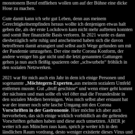
monotonem Beruf entfliehen wollen um auf der Bühne eine dicke
Hose zu machen.
Gute damit kann ich sehr gut Leben, denn aus meinem
Gerechtigkeitsempfinden heraus wollte ich denjenigen etwas halt
geben die, als der erste Lockdown kam nicht mehr auftreten konnten
und somit Ihre finanzielle Basis verloren. In 2021 wurde es dann
diesbezüglich sehr ruhig und anscheinend haben sich die davon
betroffenen damit arrangiert und selbst auch Wege gefunden um mit
der Pandemie umzugehen. Der eine mehr Corona Konform, der
andere weniger bis gar nicht und die letzt genannten Gattungen
gehen ja nun auch fleißig spazieren oder „schwurbeln“ fröhlich in
den sozialen Netzwerken.
2021 war für mich auch ein Jahr in dem ich einige Personen und
sogenannte „
Möchtegern-Experten
„aus meinem sozialem Umfeld
entfernen musste. Gut „druff geschisse“ und wenn einer geht kommt
der nächsten und man sollte eh viel öfter mal die Freundesliste in
den sozialen Medien bereinigen. Was mich selbst aber erstaunt hat
war der immer noch sehr lasche Umgang mit den Corona
Vorschriften in der Gastronomie
. Hier möchte ich aber auch
hervorheben, das sich einige wirklich vorbildlich an die geltenden
Vorschriften gehalten haben und diese auch umsetzten. ABER je
weiter ich aus München raus kam, sprich je weiter ich in den
ländlichen Raum vordrang, desto weniger existierte dieses Virus und