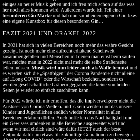
einiges an neuer Musik geben und ich freu mich schon auf das was
her noch alles kommen wird. Außerdem wurde ich Teil einer
besonderen Gin Marke
und hab nun somit einen eigenen Gin bzw.
eine eigene Kunstbox für diesen besonderen Gin…
FAZIT 2021 UND ORAKEL 2022
In 2021 hat sich in vielen Bereichen noch mehr das wahre Gesicht
gezeigt, ist noch mehr eine aufrecht erhaltene Scheinwelt
zusammengefallen und Menschen mit denen man einst beim saufen
war, möchte man in 2022 nicht mal mehr die selbe Straßenseite
teilen müssen.
Musik wird nun leider auch als Waffe benutzt
und
es werden sich die „Spätfolgen“ der Corona Pandemie nicht alleine
auf „Long COVID“ oder die Wirtschaft beziehen, sondern es
werden gesellschaftliche Gräbern gegraben die keine von beiden
Seiten je wieder so einfach zuschütten kann.
Für 2022 würde ich mir erhoffen, das die Impfverweigerer nicht die
Auslöser von Corona Welle 6. und 7. sein werden und das unsere
Kinder und Jugendlichen endlich wieder Normalität in allen
Bereichen erfahren dürfen. Auch hoffe ich das Nachhaltigkeit und
ein Gewisses umdenken in alle Bereiche ausgeweitet wird und
wenn wir mal ehrlich sind wäre dafür JETZT auch der beste
Zeitpunkt dafür um etwas für zukünftige Genrationen zu bewegen.