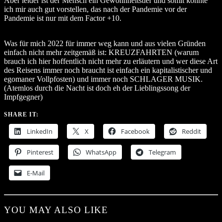
Aber leider ist der Mensch ein Gewohnheitstier und somit könnte
ich mir auch gut vorstellen, das nach der Pandemie vor der
Pandemie ist nur mit dem Factor +10.
Was für mich 2022 für immer weg kann und aus vielen Gründen
einfach nicht mehr zeitgemäß ist: KREUZFAHRTEN (warum
brauch ich hier hoffentlich nicht mehr zu erläutern und wer diese Art
des Reisens immer noch braucht ist einfach ein kapitalistischer und
egomaner Vollpfosten) und immer noch SCHLAGER MUSIK.
(Atemlos durch die Nacht ist doch eh der Lieblingssong der
Impfgegner)
SHARE IT:
LinkedIn
X
Facebook
Reddit
Pinterest
WhatsApp
Telegram
E-Mail
YOU MAY ALSO LIKE