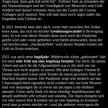
Angst hast, dann geh halt nicht hin“. Schöner Satz an jemanden der
mit Veranstaltungen und der Geselligkeit von Menschen sein Geld
verdient und darauf vertrauen muss das die Gastro die Corona
Auflagen auch umsetzt. Was soll man dazu noch sagen außer das
Empathie kein Globuli ist…
In 2021 bemerkt man aber auch, wenn man zwischen den Zeilen
lesen kann, das sich ein leichter
Gesinnungswandel
in Bewegung
setzt. In wie weit dieser Wandel dann auch noch der Pandemie
gelebt wird oder voran getrieben wird bleibt abzuwarten, denn der
viel beschworene „Nachholeffekt“ wird diesen Wandel wieder mit
Geld im Keim ersticken.
2021 war auch mein
Impfjahr
. Mittlerweile schon „geboostert“ hab
ich mich
sehr früh um eine Impfung bemüht
. Für mich, für meine
Arbeit und auch für die Allgemeinheit war es für mich nie ein
Thema sich nicht impfen zu lassen. Mit dem richtigen Vitamin B
konnte man auch schon seine Kinder ab einem gewissen Alter ab
Mai/Juni Impfen lassen. Die Pandemie zeigt sehr deutlich auf das
Chancengleichheit eigentlich nicht existiert oder nur hole Phrasen
sind von denjenigen die so etwas nie am eigen Leib erfahren
mussten. Umso mehr finde ich diese elendige Impfdiskussion die
aktuell stattfindet sehr seltsam und unnötig. Die einen drängeln sich
vor oder nutzen Ihre Kontakte um an eine Impfung zu kommen
(weil man ja reisen möchte etc.) und die anderen verweigern die