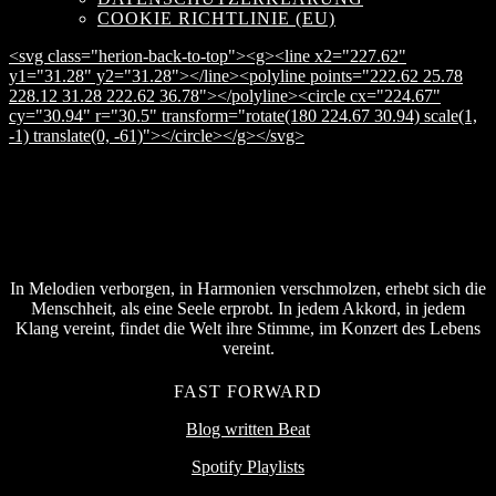
COOKIE RICHTLINIE (EU)
<svg class="herion-back-to-top"><g><line x2="227.62"
y1="31.28" y2="31.28"></line><polyline points="222.62 25.78
228.12 31.28 222.62 36.78"></polyline><circle cx="224.67"
cy="30.94" r="30.5" transform="rotate(180 224.67 30.94) scale(1,
-1) translate(0, -61)"></circle></g></svg>
In Melodien verborgen, in Harmonien verschmolzen, erhebt sich die
Menschheit, als eine Seele erprobt. In jedem Akkord, in jedem
Klang vereint, findet die Welt ihre Stimme, im Konzert des Lebens
vereint.
FAST FORWARD
Blog written Beat
Spotify Playlists