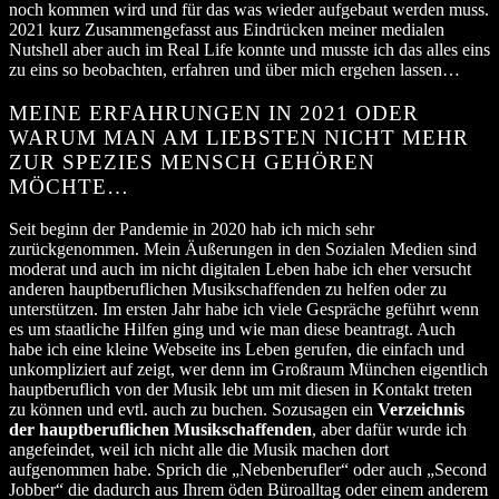
noch kommen wird und für das was wieder aufgebaut werden muss.
2021 kurz Zusammengefasst aus Eindrücken meiner medialen
Nutshell aber auch im Real Life konnte und musste ich das alles eins
zu eins so beobachten, erfahren und über mich ergehen lassen…
MEINE ERFAHRUNGEN IN 2021 ODER
WARUM MAN AM LIEBSTEN NICHT MEHR
ZUR SPEZIES MENSCH GEHÖREN
MÖCHTE…
Seit beginn der Pandemie in 2020 hab ich mich sehr
zurückgenommen. Mein Äußerungen in den Sozialen Medien sind
moderat und auch im nicht digitalen Leben habe ich eher versucht
anderen hauptberuflichen Musikschaffenden zu helfen oder zu
unterstützen. Im ersten Jahr habe ich viele Gespräche geführt wenn
es um staatliche Hilfen ging und wie man diese beantragt. Auch
habe ich eine kleine Webseite ins Leben gerufen, die einfach und
unkompliziert auf zeigt, wer denn im Großraum München eigentlich
hauptberuflich von der Musik lebt um mit diesen in Kontakt treten
zu können und evtl. auch zu buchen. Sozusagen ein
Verzeichnis
der hauptberuflichen Musikschaffenden
, aber dafür wurde ich
angefeindet, weil ich nicht alle die Musik machen dort
aufgenommen habe. Sprich die „Nebenberufler“ oder auch „Second
Jobber“ die dadurch aus Ihrem öden Büroalltag oder einem anderem