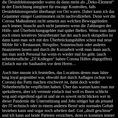
die Desinfektionsspender waren da dann meist als „Deko-Element“
in der Einrichtung integriert für etwaige Kontrollen, falls
Desinfektionsspender überhaupt vor Ort waren. Daher kann ich das
Gejammer einiger Gastronomen nicht nachvollziehen. Denn wer die
Corona Maßnahmen nicht umsetzt aus welchen Beweggründen
auch immer, braucht auch nicht jammern wenn die Zahlungen der
Hilfe- und Überbrückungsgelder mal später fließen. Wenn man dann
noch einen kreativen Steuerberater hat der auch noch skrupellos ist
dann kann man sich mit den Überbrückungshilfen schon mal neue
Möble für´s Restaurant, Heizpilze, Sonnenschutz oder anderes
finanzieren lassen und durch die Kurzarbeit weiß man dann auch,
das man noch Personal hat wenn es wieder mal los geht. (auch
nebenberufliche „DJ Kollegen“ haben Corona Hilfen abgegriffen)
Einfach nur ein Sauhaufen vor dem Herrn…
Auch hier musste ich feststellen, das Locations denen man Jahre
lang loyal gegenüber war, obwohl dort durch Auflagen (schon vor
Corona) das Party machen erschwert ist, dann doch wieder
Nebenberufliche verpflichtet haben. Über das warum kann man nur
spekulieren, aber ich vermute einfach mal weil es Ihnen schlicht
weg und ergreifend egal ist und sie es soweit nicht blicken wer in
dieser Pandemie die Unterstützung und Jobs nötiger hat als jemand
der IT technisch oder in einem anderen Beruf sein normales Gehalt
beziehen kann und sogar noch arbeiten darf. Gut „druff geschisse“
und ich kann auf beide Parteien verzichten, denn es kommen immer