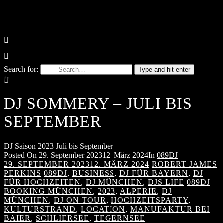
Search for:
Type and hit enter
DJ SOMMERY – JULI BIS
SEPTEMBER
DJ Saison 2023 Juli bis September
Posted On
29. September 2023
12. März 2024
In
089DJ
29. SEPTEMBER 2023
12. MÄRZ 2024
ROBERT JAMES
PERKINS
089DJ
,
BUSINESS
,
DJ FÜR BAYERN
,
DJ
FÜR HOCHZEITEN
,
DJ MÜNCHEN
,
DJS LIFE
089DJ
BOOKING MÜNCHEN
,
2023
,
ALPERIE
,
DJ
MÜNCHEN
,
DJ ON TOUR
,
HOCHZEITSPARTY
,
KULTURSTRAND
,
LOCATION
,
MANUFAKTUR BEI
BAIER
,
SCHLIERSEE
,
TEGERNSEE