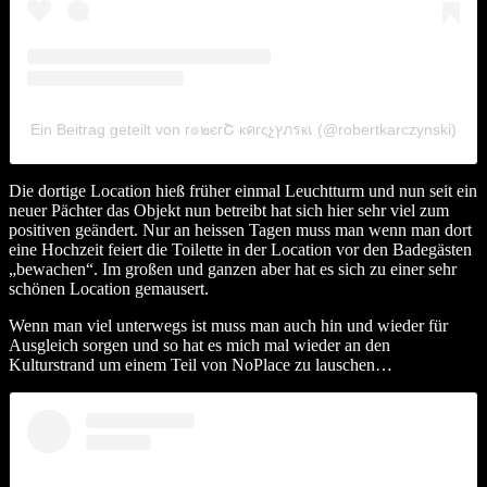
Ein Beitrag geteilt von г๏๒єгՇ кคгςչץภรкเ (@robertkarczynski)
Die dortige Location hieß früher einmal Leuchtturm und nun seit ein
neuer Pächter das Objekt nun betreibt hat sich hier sehr viel zum
positiven geändert. Nur an heissen Tagen muss man wenn man dort
eine Hochzeit feiert die Toilette in der Location vor den Badegästen
„bewachen“. Im großen und ganzen aber hat es sich zu einer sehr
schönen Location gemausert.
Wenn man viel unterwegs ist muss man auch hin und wieder für
Ausgleich sorgen und so hat es mich mal wieder an den
Kulturstrand um einem Teil von
NoPlace
zu lauschen…