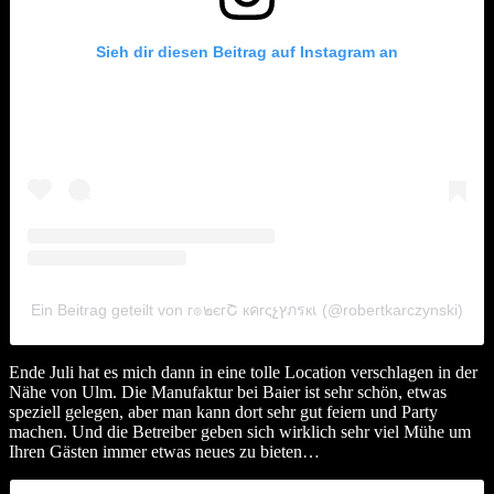
Sieh dir diesen Beitrag auf Instagram an
Ein Beitrag geteilt von г๏๒єгՇ кคгςչץภรкเ (@robertkarczynski)
Ende Juli hat es mich dann in eine tolle Location verschlagen in der
Nähe von Ulm. Die Manufaktur bei Baier ist sehr schön, etwas
speziell gelegen, aber man kann dort sehr gut feiern und Party
machen. Und die Betreiber geben sich wirklich sehr viel Mühe um
Ihren Gästen immer etwas neues zu bieten…