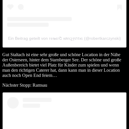
Ein Beitrag geteilt von г๏๒єгՇ кคгςչץภรкเ (@robertkarczynski)
Gut Staltach ist eine sehr große und schöne Location in der Nähe
der Osterseen, hinter dem Starnberger See. Der schöne und große
Außenbereich bietet viel Platz für Kinder zum spielen und wenn
man den richtigen Caterer hat, dann kann man in dieser Location
auch noch Open End feiern…
Nächster Stopp: Ramsau