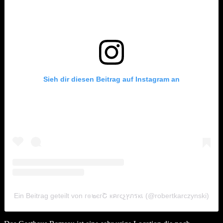
Sieh dir diesen Beitrag auf Instagram an
Ein Beitrag geteilt von г๏๒єгՇ кคгςչץภรкเ (@robertkarczynski)