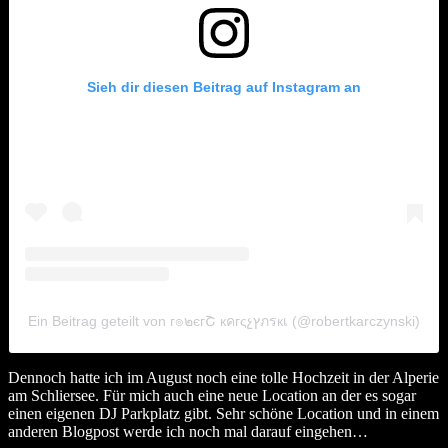
Sieh dir diesen Beitrag auf Instagram an
Ein Beitrag geteilt von г๏๒єгՇ кคгςչץภรкเ (@robertkarczynski)
Dennoch hatte ich im August noch eine tolle Hochzeit in der Alperie
am Schliersee. Für mich auch eine neue Location an der es sogar
einen eigenen DJ Parkplatz gibt. Sehr schöne Location und in einem
anderen Blogpost werde ich noch mal darauf eingehen…