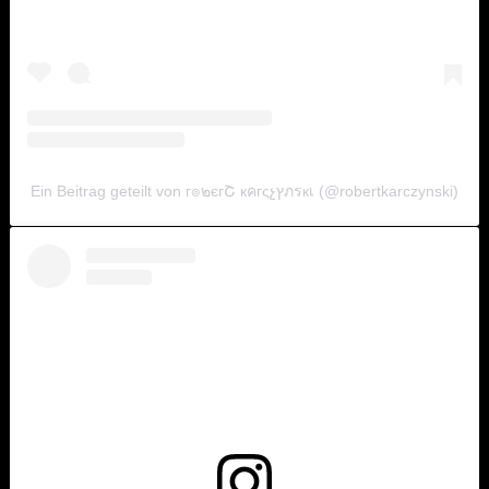
Ein Beitrag geteilt von г๏๒єгՇ кคгςչץภรкเ (@robertkarczynski)