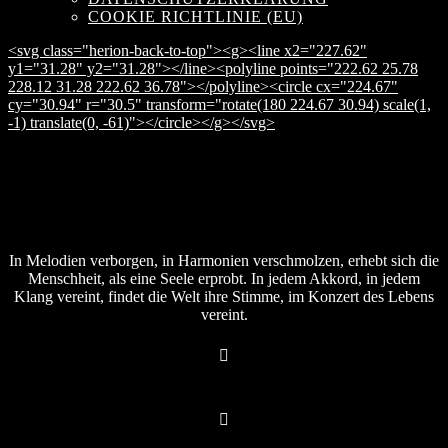
COOKIE RICHTLINIE (EU)
<svg class="herion-back-to-top"><g><line x2="227.62"
y1="31.28" y2="31.28"></line><polyline points="222.62 25.78
228.12 31.28 222.62 36.78"></polyline><circle cx="224.67"
cy="30.94" r="30.5" transform="rotate(180 224.67 30.94) scale(1,
-1) translate(0, -61)"></circle></g></svg>
In Melodien verborgen, in Harmonien verschmolzen, erhebt sich die
Menschheit, als eine Seele erprobt. In jedem Akkord, in jedem
Klang vereint, findet die Welt ihre Stimme, im Konzert des Lebens
vereint.