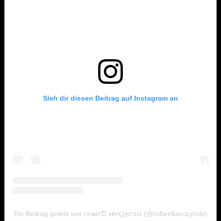
Sieh dir diesen Beitrag auf Instagram an
Ein Beitrag geteilt von г๏๒єгՇ кคгςչץภรкเ (@robertkarczynski)