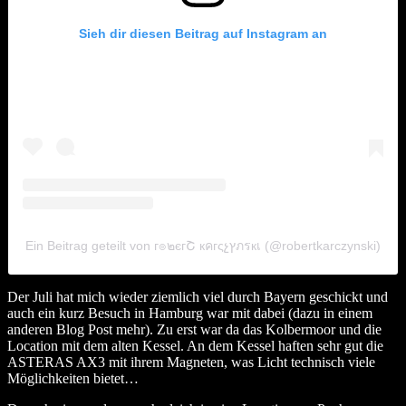
Sieh dir diesen Beitrag auf Instagram an
Ein Beitrag geteilt von г๏๒єгՇ кคгςչץภรкเ (@robertkarczynski)
Der Juli hat mich wieder ziemlich viel durch Bayern geschickt und
auch ein kurz Besuch in Hamburg war mit dabei (dazu in einem
anderen Blog Post mehr). Zu erst war da das Kolbermoor und die
Location mit dem alten Kessel. An dem Kessel haften sehr gut die
ASTERAS AX3 mit ihrem Magneten, was Licht technisch viele
Möglichkeiten bietet…