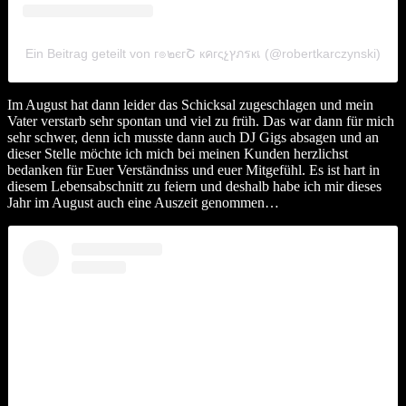
Ein Beitrag geteilt von г๏๒єгՇ кคгςչץภรкเ (@robertkarczynski)
Im August hat dann leider das Schicksal zugeschlagen und mein
Vater verstarb sehr spontan und viel zu früh. Das war dann für mich
sehr schwer, denn ich musste dann auch DJ Gigs absagen und an
dieser Stelle möchte ich mich bei meinen Kunden herzlichst
bedanken für Euer Verständniss und euer Mitgefühl. Es ist hart in
diesem Lebensabschnitt zu feiern und deshalb habe ich mir dieses
Jahr im August auch eine Auszeit genommen…