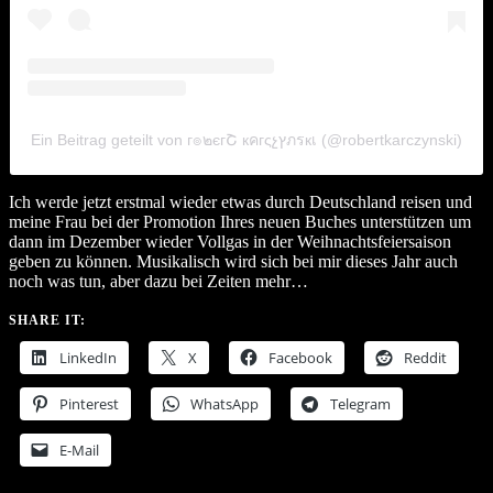
Ein Beitrag geteilt von г๏๒єгՇ кคгςչץภรкเ (@robertkarczynski)
Ich werde jetzt erstmal wieder etwas durch Deutschland reisen und
meine Frau bei der Promotion Ihres neuen Buches unterstützen um
dann im Dezember wieder Vollgas in der Weihnachtsfeiersaison
geben zu können. Musikalisch wird sich bei mir dieses Jahr auch
noch was tun, aber dazu bei Zeiten mehr…
SHARE IT:
LinkedIn
X
Facebook
Reddit
Pinterest
WhatsApp
Telegram
E-Mail