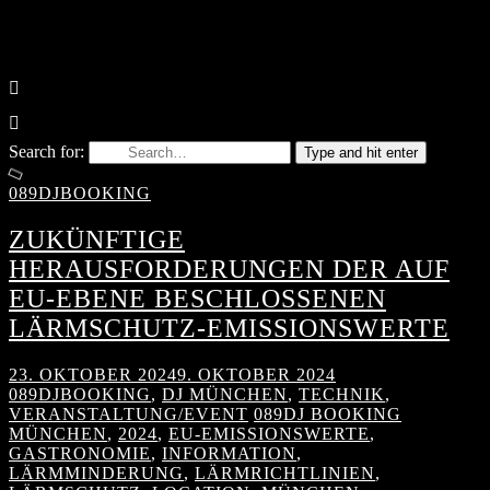
Search for:
Type and hit enter
089DJBOOKING
ZUKÜNFTIGE
HERAUSFORDERUNGEN DER AUF
EU-EBENE BESCHLOSSENEN
LÄRMSCHUTZ-EMISSIONSWERTE
23. OKTOBER 2024
9. OKTOBER 2024
089DJBOOKING
,
DJ MÜNCHEN
,
TECHNIK
,
VERANSTALTUNG/EVENT
089DJ BOOKING
MÜNCHEN
,
2024
,
EU-EMISSIONSWERTE
,
GASTRONOMIE
,
INFORMATION
,
LÄRMMINDERUNG
,
LÄRMRICHTLINIEN
,