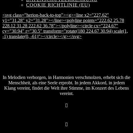
COOKIE RICHTLINIE (EU)
<svg class="herion-back-to-top"><g><line x2="227.62"
y1="31.28" y2="31.28"></line><polyline points="222.62 25.78
228.12 31.28 222.62 36.78"></polyline><circle cx="224.67"
cy="30.94" r="30.5" transform="rotate(180 224.67 30.94) scale(1,
-1) translate(0, -61)"></circle></g></svg>
In Melodien verborgen, in Harmonien verschmolzen, erhebt sich die
Menschheit, als eine Seele erprobt. In jedem Akkord, in jedem
Klang vereint, findet die Welt ihre Stimme, im Konzert des Lebens
vereint.