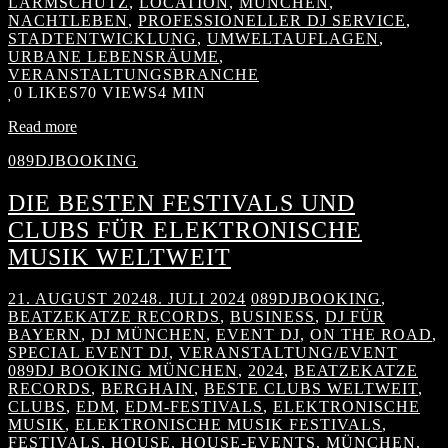
LÄRMSCHUTZ
,
LOCATION
,
MÜNCHEN
,
NACHTLEBEN
,
PROFESSIONELLER DJ SERVICE
,
STADTENTWICKLUNG
,
UMWELTAUFLAGEN
,
URBANE LEBENSRÄUME
,
VERANSTALTUNGSBRANCHE
0
LIKES
70 VIEWS
4 MIN
Read more
089DJBOOKING
DIE BESTEN FESTIVALS UND
CLUBS FÜR ELEKTRONISCHE
MUSIK WELTWEIT
21. AUGUST 2024
8. JULI 2024
089DJBOOKING
,
BEATZEKATZE RECORDS
,
BUSINESS
,
DJ FÜR
BAYERN
,
DJ MÜNCHEN
,
EVENT DJ
,
ON THE ROAD
,
SPECIAL EVENT DJ
,
VERANSTALTUNG/EVENT
089DJ BOOKING MÜNCHEN
,
2024
,
BEATZEKATZE
RECORDS
,
BERGHAIN
,
BESTE CLUBS WELTWEIT
,
CLUBS
,
EDM
,
EDM-FESTIVALS
,
ELEKTRONISCHE
MUSIK
,
ELEKTRONISCHE MUSIK FESTIVALS
,
FESTIVALS
,
HOUSE
,
HOUSE-EVENTS
,
MÜNCHEN
,