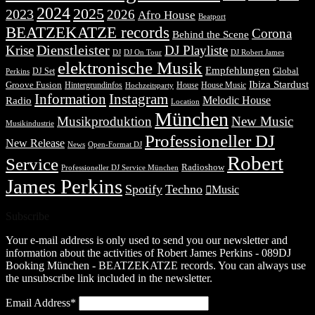
2024
2025
2023
2026
Afro House
Beatport
BEATZEKATZE records
Corona
Behind the Scene
Dienstleister
Krise
DJ Playliste
DJ Robert James
DJ
DJ On Tour
elektronische Musik
Empfehlungen
DJ Set
Global
Perkins
Ibiza Stardust
Groove Fusion
Hintergrundinfos
House
House Music
Hochzeitsparty
Information
Instagram
Melodic House
Radio
Location
München
Musikproduktion
New Music
Musikindustrie
Professioneller DJ
New Release
News
Open-Format DJ
Robert
Service
Radioshow
Professioneller DJ Service München
James Perkins
Spotify
Techno
Music
Subscribe
Your e-mail address is only used to send you our newsletter and
information about the activities of Robert James Perkins - 089DJ
Booking München - BEATZEKATZE records. You can always use
the unsubscribe link included in the newsletter.
Email Address*