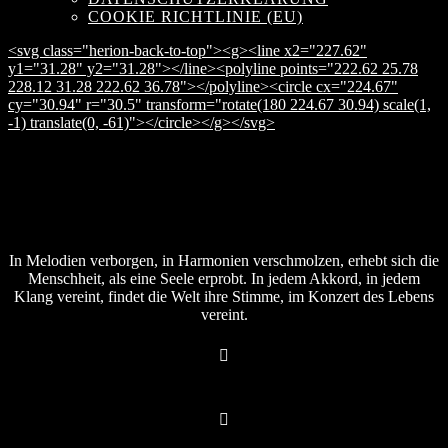
COOKIE RICHTLINIE (EU)
<svg class="herion-back-to-top"><g><line x2="227.62"
y1="31.28" y2="31.28"></line><polyline points="222.62 25.78
228.12 31.28 222.62 36.78"></polyline><circle cx="224.67"
cy="30.94" r="30.5" transform="rotate(180 224.67 30.94) scale(1,
-1) translate(0, -61)"></circle></g></svg>
In Melodien verborgen, in Harmonien verschmolzen, erhebt sich die
Menschheit, als eine Seele erprobt. In jedem Akkord, in jedem
Klang vereint, findet die Welt ihre Stimme, im Konzert des Lebens
vereint.