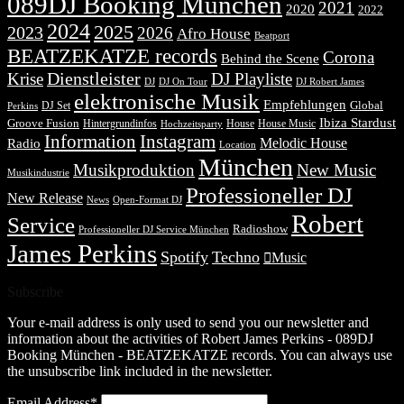
089DJ Booking München
2021
2020
2022
2024
2025
2023
2026
Afro House
Beatport
BEATZEKATZE records
Corona
Behind the Scene
Dienstleister
Krise
DJ Playliste
DJ Robert James
DJ
DJ On Tour
elektronische Musik
Empfehlungen
DJ Set
Global
Perkins
Ibiza Stardust
Groove Fusion
Hintergrundinfos
House
House Music
Hochzeitsparty
Information
Instagram
Melodic House
Radio
Location
München
Musikproduktion
New Music
Musikindustrie
Professioneller DJ
New Release
News
Open-Format DJ
Robert
Service
Radioshow
Professioneller DJ Service München
James Perkins
Spotify
Techno
Music
Subscribe
Your e-mail address is only used to send you our newsletter and
information about the activities of Robert James Perkins - 089DJ
Booking München - BEATZEKATZE records. You can always use
the unsubscribe link included in the newsletter.
Email Address*