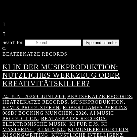
Search for:
Type and hit enter
BEATZEKATZE RECORDS
KI IN DER MUSIKPRODUKTION:
NÜTZLICHES WERKZEUG ODER
KREATIVITÄTSKILLER?
24. JUNI 2026
9. JUNI 2026
BEATZEKATZE RECORDS
,
HEATZEKATZE RECORDS
,
MUSIKPRODUKTION
,
REMIX PRODUZIEREN
,
ROBERT JAMES PERKINS
089DJ BOOKING MÜNCHEN
,
2026
,
AI MUSIC
PRODUCTION
,
BEATZEKATZE RECORDS
,
ELEKTRONISCHE MUSIK
,
KI FÜR DJS
,
KI
MASTERING
,
KI MIXING
,
KI MUSIKPRODUKTION
,
KI SONGWRITING
,
KÜNSTLICHE INTELLIGENZ
,