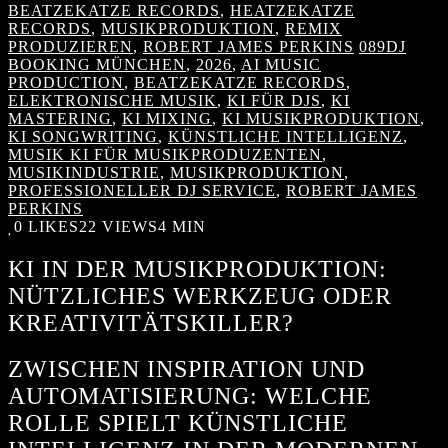
BEATZEKATZE RECORDS
,
HEATZEKATZE
RECORDS
,
MUSIKPRODUKTION
,
REMIX
PRODUZIEREN
,
ROBERT JAMES PERKINS
089DJ
BOOKING MÜNCHEN
,
2026
,
AI MUSIC
PRODUCTION
,
BEATZEKATZE RECORDS
,
ELEKTRONISCHE MUSIK
,
KI FÜR DJS
,
KI
MASTERING
,
KI MIXING
,
KI MUSIKPRODUKTION
,
KI SONGWRITING
,
KÜNSTLICHE INTELLIGENZ
,
MUSIK KI FÜR MUSIKPRODUZENTEN
,
MUSIKINDUSTRIE
,
MUSIKPRODUKTION
,
PROFESSIONELLER DJ SERVICE
,
ROBERT JAMES
PERKINS
0
LIKES
22 VIEWS
4 MIN
KI IN DER MUSIKPRODUKTION:
NÜTZLICHES WERKZEUG ODER
KREATIVITÄTSKILLER?
ZWISCHEN INSPIRATION UND
AUTOMATISIERUNG: WELCHE
ROLLE SPIELT KÜNSTLICHE