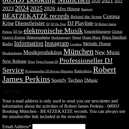
2021
2020
2022
2024
2025
2023
2026
Afro House
Beatport
BEATZEKATZE records
Corona
Behind the Scene
Dienstleister
Krise
DJ Playliste
DJ Robert James
DJ
DJ On Tour
elektronische Musik
Empfehlungen
DJ Set
Global
Perkins
Ibiza Stardust
Groove Fusion
Hintergrundinfos
House
House Music
Hochzeitsparty
Information
Instagram
Melodic House
Radio
Location
München
Musikproduktion
New Music
Musikindustrie
Professioneller DJ
New Release
News
Open-Format DJ
Robert
Service
Radioshow
Professioneller DJ Service München
James Perkins
Spotify
Techno
Music
Subscribe
Your e-mail address is only used to send you our newsletter and
information about the activities of Robert James Perkins - 089DJ
Booking München - BEATZEKATZE records. You can always use
the unsubscribe link included in the newsletter.
Email Address*