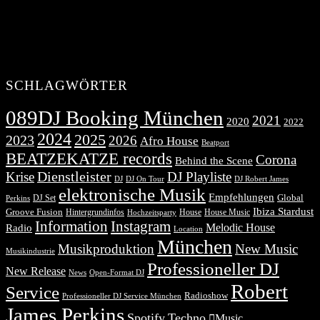
SCHLAGWÖRTER
089DJ Booking München
2021
2020
2022
2024
2025
2023
2026
Afro House
Beatport
BEATZEKATZE records
Corona
Behind the Scene
Dienstleister
Krise
DJ Playliste
DJ Robert James
DJ
DJ On Tour
elektronische Musik
Empfehlungen
DJ Set
Global
Perkins
Ibiza Stardust
Groove Fusion
Hintergrundinfos
House
House Music
Hochzeitsparty
Information
Instagram
Melodic House
Radio
Location
München
Musikproduktion
New Music
Musikindustrie
Professioneller DJ
New Release
News
Open-Format DJ
Robert
Service
Radioshow
Professioneller DJ Service München
James Perkins
Spotify
Techno
Music