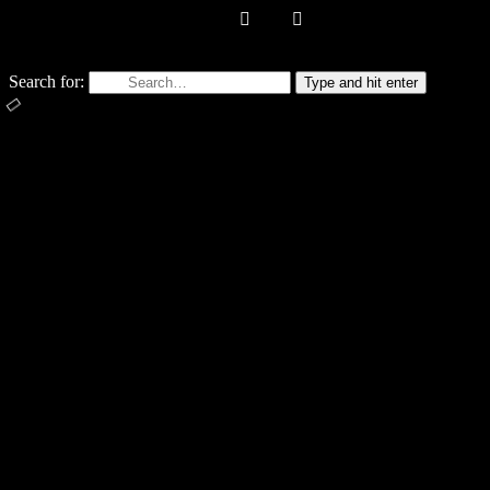
Search for:
Type and hit enter
Subscrib
STAY IN TOUC
Email Address*