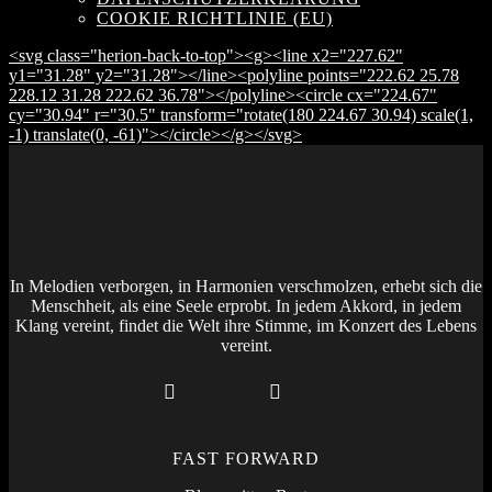
COOKIE RICHTLINIE (EU)
<svg class="herion-back-to-top"><g><line x2="227.62"
y1="31.28" y2="31.28"></line><polyline points="222.62 25.78
228.12 31.28 222.62 36.78"></polyline><circle cx="224.67"
cy="30.94" r="30.5" transform="rotate(180 224.67 30.94) scale(1,
-1) translate(0, -61)"></circle></g></svg>
In Melodien verborgen, in Harmonien verschmolzen, erhebt sich die
Menschheit, als eine Seele erprobt. In jedem Akkord, in jedem
Klang vereint, findet die Welt ihre Stimme, im Konzert des Lebens
vereint.
FAST FORWARD