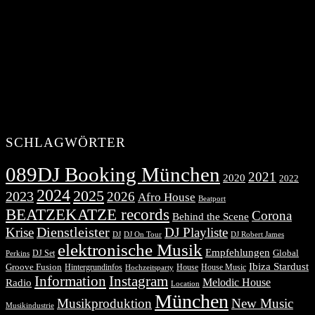
SCHLAGWÖRTER
089DJ Booking München
2021
2020
2022
2024
2025
2023
2026
Afro House
Beatport
BEATZEKATZE records
Corona
Behind the Scene
Dienstleister
Krise
DJ Playliste
DJ Robert James
DJ
DJ On Tour
elektronische Musik
Empfehlungen
DJ Set
Global
Perkins
Ibiza Stardust
Groove Fusion
Hintergrundinfos
House
House Music
Hochzeitsparty
Information
Instagram
Melodic House
Radio
Location
München
Musikproduktion
New Music
Musikindustrie