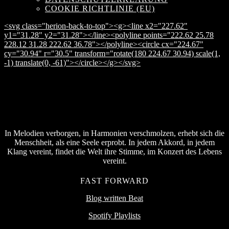
COOKIE RICHTLINIE (EU)
<svg class="herion-back-to-top"><g><line x2="227.62"
y1="31.28" y2="31.28"></line><polyline points="222.62 25.78
228.12 31.28 222.62 36.78"></polyline><circle cx="224.67"
cy="30.94" r="30.5" transform="rotate(180 224.67 30.94) scale(1,
-1) translate(0, -61)"></circle></g></svg>
In Melodien verborgen, in Harmonien verschmolzen, erhebt sich die
Menschheit, als eine Seele erprobt. In jedem Akkord, in jedem
Klang vereint, findet die Welt ihre Stimme, im Konzert des Lebens
vereint.
FAST FORWARD
Blog written Beat
Spotify Playlists