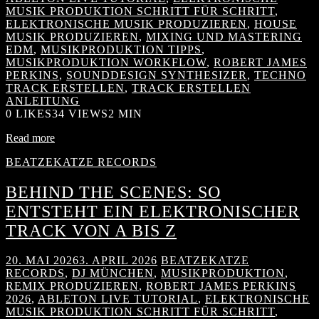
MUSIK PRODUKTION SCHRITT FÜR SCHRITT
,
ELEKTRONISCHE MUSIK PRODUZIEREN
,
HOUSE
MUSIK PRODUZIEREN
,
MIXING UND MASTERING
EDM
,
MUSIKPRODUKTION TIPPS
,
MUSIKPRODUKTION WORKFLOW
,
ROBERT JAMES
PERKINS
,
SOUNDDESIGN SYNTHESIZER
,
TECHNO
TRACK ERSTELLEN
,
TRACK ERSTELLEN
ANLEITUNG
0
LIKES
34 VIEWS
2 MIN
Read more
BEATZEKATZE RECORDS
BEHIND THE SCENES: SO
ENTSTEHT EIN ELEKTRONISCHER
TRACK VON A BIS Z
20. MAI 2026
3. APRIL 2026
BEATZEKATZE
RECORDS
,
DJ MÜNCHEN
,
MUSIKPRODUKTION
,
REMIX PRODUZIEREN
,
ROBERT JAMES PERKINS
2026
,
ABLETON LIVE TUTORIAL
,
ELEKTRONISCHE
MUSIK PRODUKTION SCHRITT FÜR SCHRITT
,