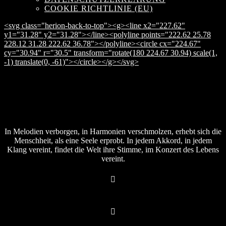
COOKIE RICHTLINIE (EU)
<svg class="herion-back-to-top"><g><line x2="227.62"
y1="31.28" y2="31.28"></line><polyline points="222.62 25.78
228.12 31.28 222.62 36.78"></polyline><circle cx="224.67"
cy="30.94" r="30.5" transform="rotate(180 224.67 30.94) scale(1,
-1) translate(0, -61)"></circle></g></svg>
In Melodien verborgen, in Harmonien verschmolzen, erhebt sich die
Menschheit, als eine Seele erprobt. In jedem Akkord, in jedem
Klang vereint, findet die Welt ihre Stimme, im Konzert des Lebens
vereint.