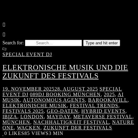
Search for:
Type and hit enter
SPECIAL EVENT DJ
ELEKTRONISCHE MUSIK UND DIE
ZUKUNFT DES FESTIVALS
19. NOVEMBER 2025
28. AUGUST 2025
SPECIAL
EVENT DJ
089DJ BOOKING MÜNCHEN
,
2025
,
AI
MUSIK
,
AUTONOMOUS AGENTS
,
BAROOKAVILL
,
ELEKTRONISCHE MUSIK
,
FESTIVAL TRENDS
,
FESTIVALS 2025
,
GEO-DATEN
,
HYBRID EVENTS
,
IBIZA
,
LONDON
,
MAYDAY
,
METAVERSE FESTIVAL
,
MÜNCHEN
,
NACHHALTIGKEIT FESTIVAL
,
NATURE
ONE
,
WACKEN
,
ZUKUNFT DER FESTIVALS
0
LIKES
85 VIEWS
3 MIN