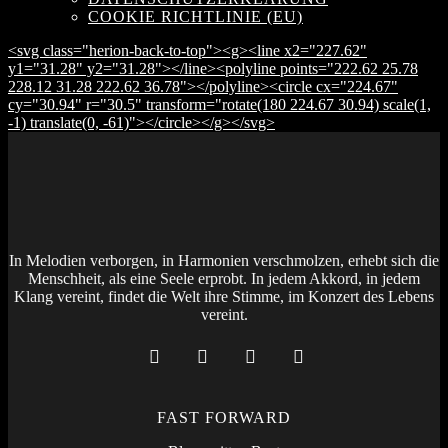
COOKIE RICHTLINIE (EU)
<svg class="herion-back-to-top"><g><line x2="227.62"
y1="31.28" y2="31.28"></line><polyline points="222.62 25.78
228.12 31.28 222.62 36.78"></polyline><circle cx="224.67"
cy="30.94" r="30.5" transform="rotate(180 224.67 30.94) scale(1,
-1) translate(0, -61)"></circle></g></svg>
In Melodien verborgen, in Harmonien verschmolzen, erhebt sich die
Menschheit, als eine Seele erprobt. In jedem Akkord, in jedem
Klang vereint, findet die Welt ihre Stimme, im Konzert des Lebens
vereint.
FAST FORWARD