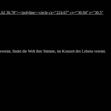
.62 36.78"></polyline><circle cx="224.67" cy="30.94" r="30.5"
ereint, findet die Welt ihre Stimme, im Konzert des Lebens vereint.