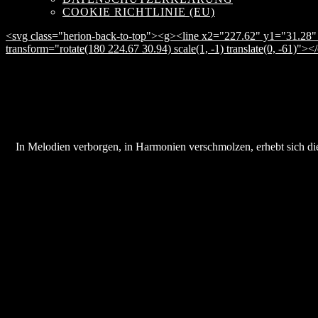
COOKIE RICHTLINIE (EU)
<svg class="herion-back-to-top"><g><line x2="227.62" y1="31.28" 
transform="rotate(180 224.67 30.94) scale(1, -1) translate(0, -61)">
In Melodien verborgen, in Harmonien verschmolzen, erhebt sich die 