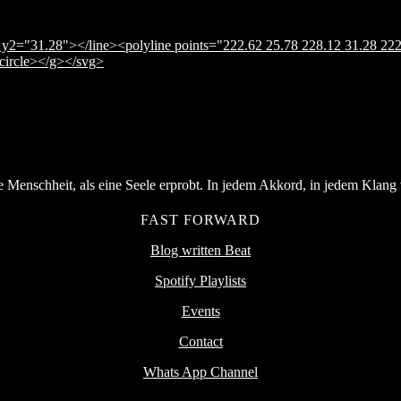
y2="31.28"></line><polyline points="222.62 25.78 228.12 31.28 222
</circle></g></svg>
Menschheit, als eine Seele erprobt. In jedem Akkord, in jedem Klang v
FAST FORWARD
Blog written Beat
Spotify Playlists
Events
Contact
Whats App Channel