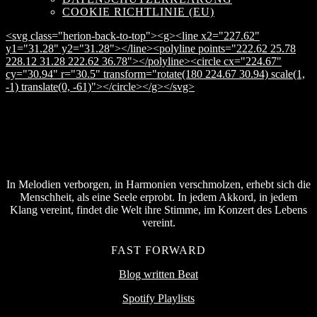
COOKIE RICHTLINIE (EU)
<svg class="herion-back-to-top"><g><line x2="227.62"
y1="31.28" y2="31.28"></line><polyline points="222.62 25.78
228.12 31.28 222.62 36.78"></polyline><circle cx="224.67"
cy="30.94" r="30.5" transform="rotate(180 224.67 30.94) scale(1,
-1) translate(0, -61)"></circle></g></svg>
In Melodien verborgen, in Harmonien verschmolzen, erhebt sich die
Menschheit, als eine Seele erprobt. In jedem Akkord, in jedem
Klang vereint, findet die Welt ihre Stimme, im Konzert des Lebens
vereint.
FAST FORWARD
Blog written Beat
Spotify Playlists