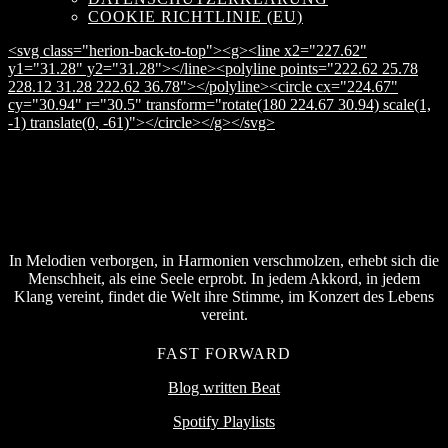
COOKIE RICHTLINIE (EU)
<svg class="herion-back-to-top"><g><line x2="227.62"
y1="31.28" y2="31.28"></line><polyline points="222.62 25.78
228.12 31.28 222.62 36.78"></polyline><circle cx="224.67"
cy="30.94" r="30.5" transform="rotate(180 224.67 30.94) scale(1,
-1) translate(0, -61)"></circle></g></svg>
In Melodien verborgen, in Harmonien verschmolzen, erhebt sich die
Menschheit, als eine Seele erprobt. In jedem Akkord, in jedem
Klang vereint, findet die Welt ihre Stimme, im Konzert des Lebens
vereint.
FAST FORWARD
Blog written Beat
Spotify Playlists