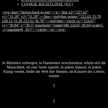
COOKIE RICHTLINIE (EU)
<svg class="herion-back-to-top"><g><line x2="227.62"
y1="31.28" y2="31.28"></line><polyline points="222.62 25.78
228.12 31.28 222.62 36.78"></polyline><circle cx="224.67"
cy="30.94" r="30.5" transform="rotate(180 224.67 30.94) scale(1,
-1) translate(0, -61)"></circle></g></svg>
In Melodien verborgen, in Harmonien verschmolzen, erhebt sich die
Menschheit, als eine Seele erprobt. In jedem Akkord, in jedem
Klang vereint, findet die Welt ihre Stimme, im Konzert des Lebens
vereint.