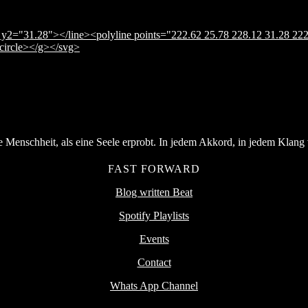
y2="31.28"></line><polyline points="222.62 25.78 228.12 31.28 222
</circle></g></svg>
Menschheit, als eine Seele erprobt. In jedem Akkord, in jedem Klang v
FAST FORWARD
Blog written Beat
Spotify Playlists
Events
Contact
Whats App Channel