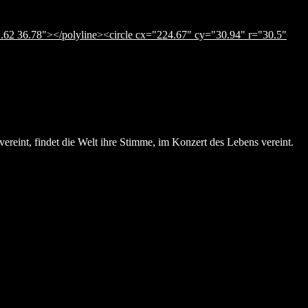
.62 36.78"></polyline><circle cx="224.67" cy="30.94" r="30.5"
ereint, findet die Welt ihre Stimme, im Konzert des Lebens vereint.