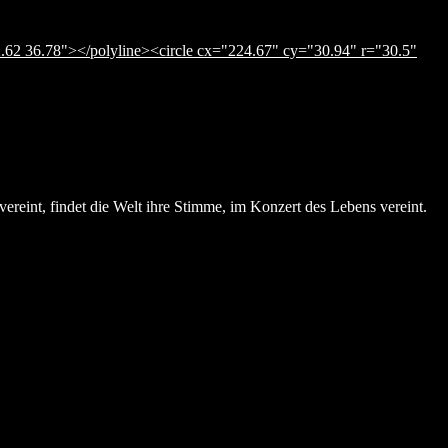
.62 36.78"></polyline><circle cx="224.67" cy="30.94" r="30.5"
ereint, findet die Welt ihre Stimme, im Konzert des Lebens vereint.