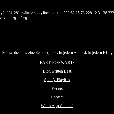
y2="31.28"></line><polyline points="222.62 25.78 228.12 31.28 222
</circle></g></svg>
Menschheit, als eine Seele erprobt. In jedem Akkord, in jedem Klang v
FAST FORWARD
Blog written Beat
Spotify Playlists
Events
Contact
Whats App Channel