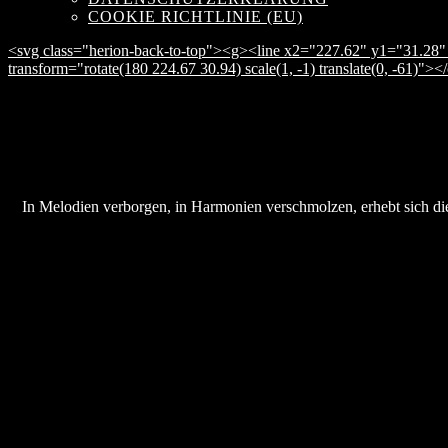
COOKIE RICHTLINIE (EU)
<svg class="herion-back-to-top"><g><line x2="227.62" y1="31.28" 
transform="rotate(180 224.67 30.94) scale(1, -1) translate(0, -61)">
In Melodien verborgen, in Harmonien verschmolzen, erhebt sich die 