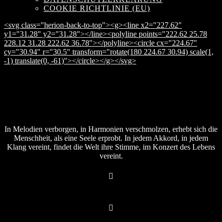
COOKIE RICHTLINIE (EU)
<svg class="herion-back-to-top"><g><line x2="227.62"
y1="31.28" y2="31.28"></line><polyline points="222.62 25.78
228.12 31.28 222.62 36.78"></polyline><circle cx="224.67"
cy="30.94" r="30.5" transform="rotate(180 224.67 30.94) scale(1,
-1) translate(0, -61)"></circle></g></svg>
In Melodien verborgen, in Harmonien verschmolzen, erhebt sich die
Menschheit, als eine Seele erprobt. In jedem Akkord, in jedem
Klang vereint, findet die Welt ihre Stimme, im Konzert des Lebens
vereint.