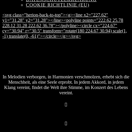
COOKIE RICHTLINIE (EU)
<svg class="herion-back-to-top"><g><line x2="227.62"
y1="31.28" y2="31.28"></line><polyline points="222.62 25.78
228.12 31.28 222.62 36.78"></polyline><circle cx="224.67"
cy="30.94" r="30.5" transform="rotate(180 224.67 30.94) scale(1,
-1) translate(0, -61)"></circle></g></svg>
In Melodien verborgen, in Harmonien verschmolzen, erhebt sich die
Menschheit, als eine Seele erprobt. In jedem Akkord, in jedem
Klang vereint, findet die Welt ihre Stimme, im Konzert des Lebens
vereint.