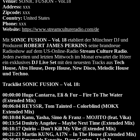
Venue:
SONIC FUSION - Vol.18
Address:
xxx
Zipcode:
xxx
Country:
United States
Phone:
xxx
Website:
https://www.streamcultureradio.com/de
Mit
SONIC FUSION – Vol. 18
etabliert der Münchner DJ und
Produzent
ROBERT JAMES PERKINS
seine brandneue
Radioshow auf dem US-Online-Radio
Stream Culture Radio
.
Jeden zweiten und letzten Mittwoch im Monat erwartet die Hörer
ein exklusives
DJ Live Set
mit den neuesten Tracks aus
Tech
House, Afro House, Deep House, New Disco, Melodic House
und Techno
.
Tracklist SONIC FUSION – Vol. 18:
00:00:00 Hugo Cantarra, Eli & Fur – Fire To The Water
(Extended Mix)
00:06:04 REYSSR, Tom Tainted – Colorblind (MOKX
Extended Mix)
00:10:04 Kanu, Yasha, Simo & Franz – MOJITO (feat. Vika)
00:13:54 Dmitriy Angelov – Maybe Next Time (Extended Mix)
00:18:17 Quirin – Don’t Kill My Vibe (Extended Mix)
00:21:23 Martin KUNG, A17N – In The House (Extended Mix)
00:26:03 Emanuele Esposito, Dane Carter – Lick It