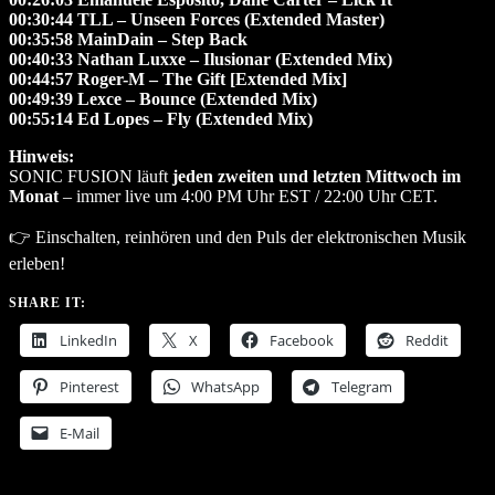
00:30:44 TLL – Unseen Forces (Extended Master)
00:35:58 MainDain – Step Back
00:40:33 Nathan Luxxe – Ilusionar (Extended Mix)
00:44:57 Roger-M – The Gift [Extended Mix]
00:49:39 Lexce – Bounce (Extended Mix)
00:55:14 Ed Lopes – Fly (Extended Mix)
Hinweis:
SONIC FUSION läuft
jeden zweiten und letzten Mittwoch im
Monat
– immer live um 4:00 PM Uhr EST / 22:00 Uhr CET.
👉 Einschalten, reinhören und den Puls der elektronischen Musik
erleben!
SHARE IT:
LinkedIn
X
Facebook
Reddit
Pinterest
WhatsApp
Telegram
E-Mail