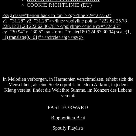
COOKIE RICHTLINIE (EU)
<svg class="herion-back-to-top"><g><line x2="227.62"
y1="31.28" y2="31.28"></line><polyline points="222.62 25.78
228.12 31.28 222.62 36.78"></polyline><circle cx="224.67"
cy="30.94" r="30.5" transform="rotate(180 224.67 30.94) scale(1,
-1) translate(0, -61)"></circle></g></svg>
In Melodien verborgen, in Harmonien verschmolzen, erhebt sich die
Menschheit, als eine Seele erprobt. In jedem Akkord, in jedem
Klang vereint, findet die Welt ihre Stimme, im Konzert des Lebens
vereint.
FAST FORWARD
Blog written Beat
Spotify Playlists