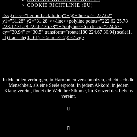
COOKIE RICHTLINIE (EU)
<svg class="herion-back-to-top"><g><line x2="227.62"
y1="31.28" y2="31.28"></line><polyline points="222.62 25.78
228.12 31.28 222.62 36.78"></polyline><circle cx="224.67"
cy="30.94" r="30.5" transform="rotate(180 224.67 30.94) scale(1,
-1) translate(0, -61)"></circle></g></svg>
In Melodien verborgen, in Harmonien verschmolzen, erhebt sich die
Menschheit, als eine Seele erprobt. In jedem Akkord, in jedem
Klang vereint, findet die Welt ihre Stimme, im Konzert des Lebens
vereint.