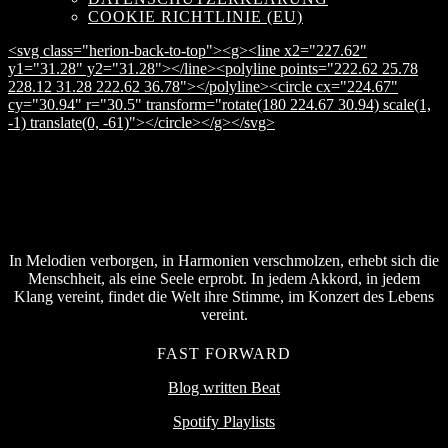
COOKIE RICHTLINIE (EU)
<svg class="herion-back-to-top"><g><line x2="227.62"
y1="31.28" y2="31.28"></line><polyline points="222.62 25.78
228.12 31.28 222.62 36.78"></polyline><circle cx="224.67"
cy="30.94" r="30.5" transform="rotate(180 224.67 30.94) scale(1,
-1) translate(0, -61)"></circle></g></svg>
In Melodien verborgen, in Harmonien verschmolzen, erhebt sich die
Menschheit, als eine Seele erprobt. In jedem Akkord, in jedem
Klang vereint, findet die Welt ihre Stimme, im Konzert des Lebens
vereint.
FAST FORWARD
Blog written Beat
Spotify Playlists