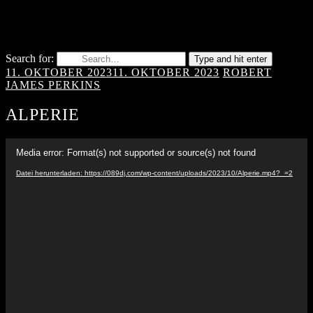
Search for:
Type and hit enter
11. OKTOBER 2023
11. OKTOBER 2023
ROBERT
JAMES PERKINS
ALPERIE
Video-
Media error: Format(s) not supported or source(s) not found
Player
Datei herunterladen: https://089dj.com/wp-content/uploads/2023/10/Alperie.mp4?_=2