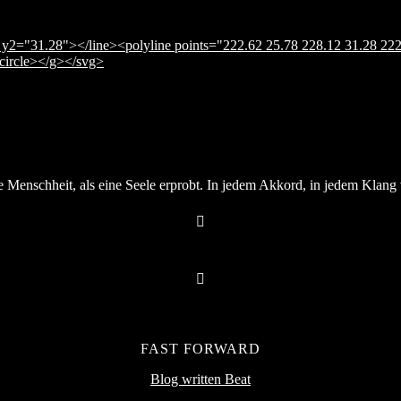
y2="31.28"></line><polyline points="222.62 25.78 228.12 31.28 222
</circle></g></svg>
Menschheit, als eine Seele erprobt. In jedem Akkord, in jedem Klang v
FAST FORWARD
Blog written Beat