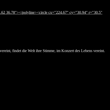
.62 36.78"></polyline><circle cx="224.67" cy="30.94" r="30.5"
ereint, findet die Welt ihre Stimme, im Konzert des Lebens vereint.