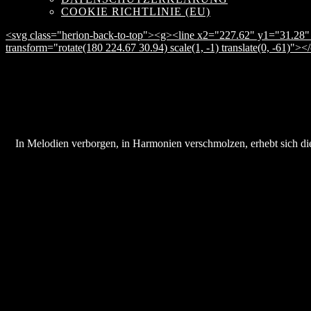
COOKIE RICHTLINIE (EU)
<svg class="herion-back-to-top"><g><line x2="227.62" y1="31.28" 
transform="rotate(180 224.67 30.94) scale(1, -1) translate(0, -61)">
In Melodien verborgen, in Harmonien verschmolzen, erhebt sich die 