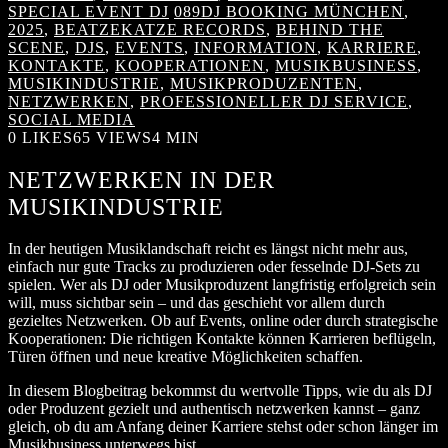
SPECIAL EVENT DJ
089DJ BOOKING MÜNCHEN
,
2025
,
BEATZEKATZE RECORDS
,
BEHIND THE
SCENE
,
DJS
,
EVENTS
,
INFORMATION
,
KARRIERE
,
KONTAKTE
,
KOOPERATIONEN
,
MUSIKBUSINESS
,
MUSIKINDUSTRIE
,
MUSIKPRODUZENTEN
,
NETZWERKEN
,
PROFESSIONELLER DJ SERVICE
,
SOCIAL MEDIA
0
LIKES
65 VIEWS
4 MIN
NETZWERKEN IN DER
MUSIKINDUSTRIE
In der heutigen Musiklandschaft reicht es längst nicht mehr aus,
einfach nur gute Tracks zu produzieren oder fesselnde DJ-Sets zu
spielen. Wer als DJ oder Musikproduzent langfristig erfolgreich sein
will, muss sichtbar sein – und das geschieht vor allem durch
gezieltes Netzwerken. Ob auf Events, online oder durch strategische
Kooperationen: Die richtigen Kontakte können Karrieren beflügeln,
Türen öffnen und neue kreative Möglichkeiten schaffen.
In diesem Blogbeitrag bekommst du wertvolle Tipps, wie du als DJ
oder Produzent gezielt und authentisch netzwerken kannst – ganz
gleich, ob du am Anfang deiner Karriere stehst oder schon länger im
Musikbusiness unterwegs bist.