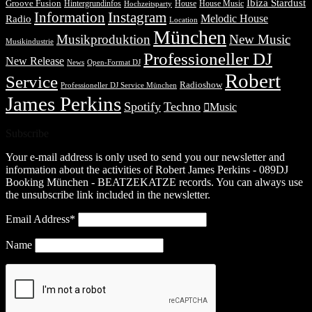
Ibiza Stardust
Groove Fusion
Hintergrundinfos
House
House Music
Hochzeitsparty
Information
Instagram
Melodic House
Radio
Location
München
Musikproduktion
New Music
Musikindustrie
Professioneller DJ
New Release
News
Open-Format DJ
Robert
Service
Radioshow
Professioneller DJ Service München
James Perkins
Spotify
Techno
Music
Subscribe
Your e-mail address is only used to send you our newsletter and
information about the activities of Robert James Perkins - 089DJ
Booking München - BEATZEKATZE records. You can always use
the unsubscribe link included in the newsletter.
Email Address*
Name