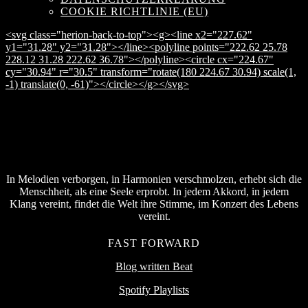
COOKIE RICHTLINIE (EU)
<svg class="herion-back-to-top"><g><line x2="227.62"
y1="31.28" y2="31.28"></line><polyline points="222.62 25.78
228.12 31.28 222.62 36.78"></polyline><circle cx="224.67"
cy="30.94" r="30.5" transform="rotate(180 224.67 30.94) scale(1,
-1) translate(0, -61)"></circle></g></svg>
In Melodien verborgen, in Harmonien verschmolzen, erhebt sich die
Menschheit, als eine Seele erprobt. In jedem Akkord, in jedem
Klang vereint, findet die Welt ihre Stimme, im Konzert des Lebens
vereint.
FAST FORWARD
Blog written Beat
Spotify Playlists