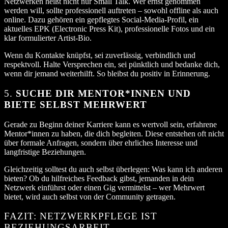
Netzwerken heißt nicht nur Small Talk. Wer ernst genommen
werden will, sollte professionell auftreten – sowohl offline als auch
online. Dazu gehören ein gepflegtes Social-Media-Profil, ein
aktuelles EPK (Electronic Press Kit), professionelle Fotos und ein
klar formulierter Artist-Bio.
Wenn du Kontakte knüpfst, sei zuverlässig, verbindlich und
respektvoll. Halte Versprechen ein, sei pünktlich und bedanke dich,
wenn dir jemand weiterhilft. So bleibst du positiv in Erinnerung.
5.
SUCHE DIR MENTOR*INNEN UND
BIETE SELBST MEHRWERT
Gerade zu Beginn deiner Karriere kann es wertvoll sein, erfahrene
Mentor*innen zu haben, die dich begleiten. Diese entstehen oft nicht
über formale Anfragen, sondern über ehrliches Interesse und
langfristige Beziehungen.
Gleichzeitig solltest du auch selbst überlegen: Was kann ich anderen
bieten? Ob du hilfreiches Feedback gibst, jemanden in dein
Netzwerk einführst oder einen Gig vermittelst – wer Mehrwert
bietet, wird auch selbst von der Community getragen.
FAZIT: NETZWERKPFLEGE IST
BEZIEHUNGSARBEIT