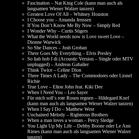
Fascination – Nat King Cole (kann man auch als
langsamen Wiener Walzer tanzen)
Greatest Love Of All – Whitney Houston
I Choose you – Amanda Jenssen
If You Don’t Know Me By Now – Simply Red
I Wonder Why – Curtis Stigers
What the World needs now is Love sweet Love –
Dionne Warwick
So She Dances – Josh Groban
There Goes My Everything – Elvis Presley
So liab hob I di (Acoustic Version – Single oder MTV
unplugged) – Andreas Gabalier
Think Twice – Celine Dion
Three Times A Lady – The Commodores oder Lionel
Richie
True Love – Elton John feat. Kiki Dee
When I Need You – Leo Sayer
Für mich soll‘s rote Rosen regnen – Hildegard Knef
(kann man auch als langsamen Wiener Walzer tanzen)
When I Say I Do – Matthew West
Unchained Melody – Righteous Brothers
When a man loves a woman – Percy Sledge
You Light Up My Life – Debby Boone oder Le Ann
Rimes (kann man auch als langsamen Wiener Walzer
tanzen)