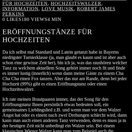
FÜR HOCHZEITEN
,
HOCHZEITSWALZER
,
INFORMATION
,
LOVE MUSIK
,
ROBERT JAMES
PERKINS
0
LIKES
180 VIEWS
4 MIN
ERÖFFNUNGSTÄNZE FÜR
HOCHZEITEN
Da ich selbst mal Standard und Latein getanzt habe in Bayerns
niedrigster Turnierklasse (ja, man glaubt es kaum und ist aber auch
schon eine gewisse Zeit her), bin ich ja, was das raushören welcher
Tanz zu welchem aktuellem Song gehört immer noch fit und finde
es immer lustig (innerlich) wenn dann meine Gäste zu einem Cha
Cha Cha einen Fox tanzen. Aber das nur am Rande, denn bei jeder
Hochzeit (99%) gibt es einen Eröffnungstanz oder einen
Hochzeitswalzer.
Ich rate meinen Brautpaaren immer, das der Song für den
Eröffnungstanz Ihnen persönlich etwas bedeuten soll, ein
gemeinsames Lieblingslied z.B. und wenn man vor dem Walzer
Angst hat oder es einem nach zwei Drehungen schlecht wird, dann
kann man auch einen anderen Tanz verwenden, denn es muss ja in
der heutigen Zeit nicht unbedingt ein Walzer sein. Bei einem
klassischen Wiener Walzer kann man zum Beispiel auch die