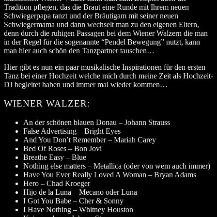
Tradition pflegen, das die Braut eine Runde mit Ihrem neuen
Schwiegerpapa tanzt und der Bräutigam mit seiner neuen
Schwiegermama und dann wechselt man zu den eigenen Eltern,
denn durch die ruhigen Passagen bei dem Wiener Walzern die man
in der Regel für die sogenannte “Pendel Bewegung” nutzt, kann
man hier auch schön den Tanzpartner tauschen…
Hier gibt es nun ein paar musikalische Inspirationen für den ersten
Tanz bei einer Hochzeit welche mich durch meine Zeit als Hochzeit-
DJ begleitet haben und immer mal wieder kommen…
WIENER WALZER:
An der schönen blauen Donau – Johann Strauss
False Advertising – Bright Eyes
And You Don’t Remember – Mariah Carey
Bed Of Roses – Bon Jovi
Breathe Easy – Blue
Nothing else matters – Metallica (oder von wem auch immer)
Have You Ever Really Loved A Woman – Bryan Adams
Hero – Chad Kroeger
Hijo de la Luna – Mecano oder Luna
I Got You Babe – Cher & Sonny
I Have Nothing – Whitney Houston