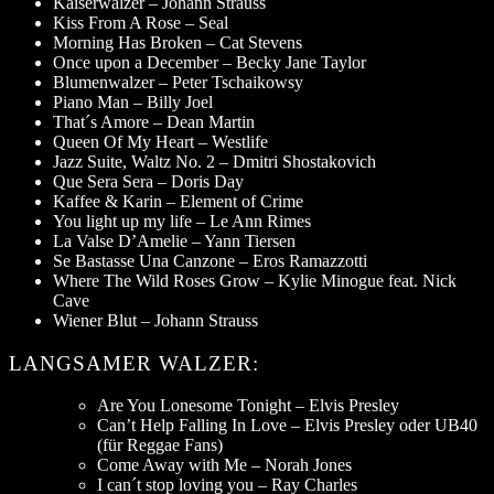
Kaiserwalzer – Johann Strauss
Kiss From A Rose – Seal
Morning Has Broken – Cat Stevens
Once upon a December – Becky Jane Taylor
Blumenwalzer – Peter Tschaikowsy
Piano Man – Billy Joel
That´s Amore – Dean Martin
Queen Of My Heart – Westlife
Jazz Suite, Waltz No. 2 – Dmitri Shostakovich
Que Sera Sera – Doris Day
Kaffee & Karin – Element of Crime
You light up my life – Le Ann Rimes
La Valse D’Amelie – Yann Tiersen
Se Bastasse Una Canzone – Eros Ramazzotti
Where The Wild Roses Grow – Kylie Minogue feat. Nick
Cave
Wiener Blut – Johann Strauss
LANGSAMER WALZER:
Are You Lonesome Tonight – Elvis Presley
Can’t Help Falling In Love – Elvis Presley oder UB40
(für Reggae Fans)
Come Away with Me – Norah Jones
I can´t stop loving you – Ray Charles