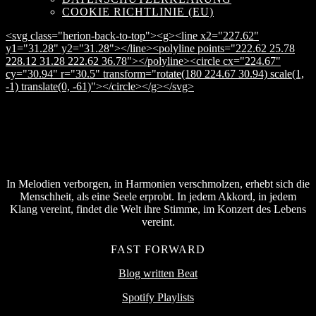
COOKIE RICHTLINIE (EU)
<svg class="herion-back-to-top"><g><line x2="227.62"
y1="31.28" y2="31.28"></line><polyline points="222.62 25.78
228.12 31.28 222.62 36.78"></polyline><circle cx="224.67"
cy="30.94" r="30.5" transform="rotate(180 224.67 30.94) scale(1,
-1) translate(0, -61)"></circle></g></svg>
In Melodien verborgen, in Harmonien verschmolzen, erhebt sich die
Menschheit, als eine Seele erprobt. In jedem Akkord, in jedem
Klang vereint, findet die Welt ihre Stimme, im Konzert des Lebens
vereint.
FAST FORWARD
Blog written Beat
Spotify Playlists