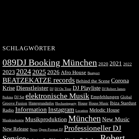
SCHLAGWÖRTER
089DJ Booking München
2021
2020
2022
2024
2025
2023
2026
Afro House
Beatport
BEATZEKATZE records
Corona
Behind the Scene
Dienstleister
Krise
DJ Playliste
DJ Robert James
DJ
DJ On Tour
elektronische Musik
Empfehlungen
DJ Set
Global
Perkins
Ibiza Stardust
Groove Fusion
Hintergrundinfos
House
House Music
Hochzeitsparty
Information
Instagram
Melodic House
Radio
Location
München
Musikproduktion
New Music
Musikindustrie
Professioneller DJ
New Release
News
Open-Format DJ
Robert
Service